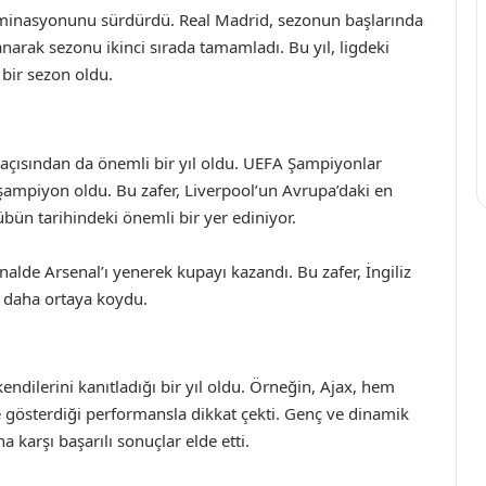
dominasyonunu sürdürdü. Real Madrid, sezonun başlarında
anarak sezonu ikinci sırada tamamladı. Bu yıl, ligdeki
 bir sezon oldu.
ar açısından da önemli bir yıl oldu. UEFA Şampiyonlar
 şampiyon oldu. Bu zafer, Liverpool’un Avrupa’daki en
übün tarihindeki önemli bir yer ediniyor.
alde Arsenal’ı yenerek kupayı kazandı. Bu zafer, İngiliz
z daha ortaya koydu.
endilerini kanıtladığı bir yıl oldu. Örneğin, Ajax, hem
 gösterdiği performansla dikkat çekti. Genç ve dinamik
 karşı başarılı sonuçlar elde etti.