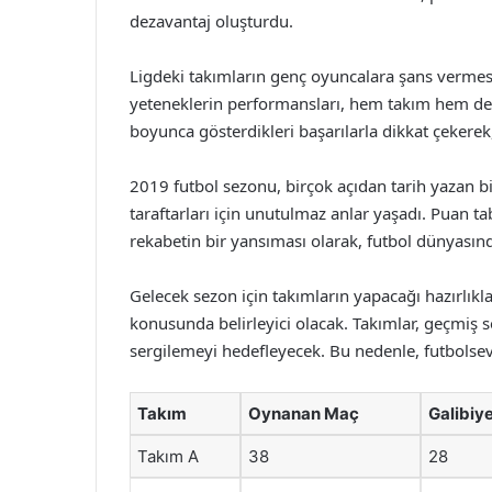
dezavantaj oluşturdu.
Ligdeki takımların genç oyuncalara şans vermes
yeteneklerin performansları, hem takım hem de 
boyunca gösterdikleri başarılarla dikkat çekere
2019 futbol sezonu, birçok açıdan tarih yazan bir
taraftarları için unutulmaz anlar yaşadı. Puan 
rekabetin bir yansıması olarak, futbol dünyasın
Gelecek sezon için takımların yapacağı hazırlıkla
konusunda belirleyici olacak. Takımlar, geçmiş 
sergilemeyi hedefleyecek. Bu nedenle, futbolsev
Takım
Oynanan Maç
Galibiy
Takım A
38
28