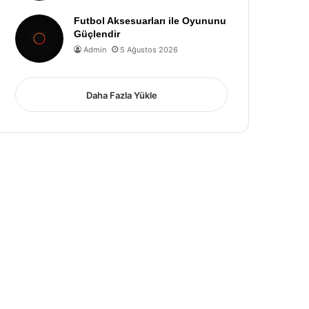
Futbol Aksesuarları ile Oyununu
Güçlendir
Admin
5 Ağustos 2026
Daha Fazla Yükle