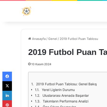
Anasayfa
/
Genel
/
2019 Futbol Puan Tablosu
2019 Futbol Puan T
10 Kasım 2024
Facebook
X
2019 Futbol Puan Tablosu: Genel Bakış
Yerel Liglerin Durumu
LinkedIn
Uluslararası Arenada Başarılar
Pinterest
Takımların Performans Analizi
Öne Çıkan Oyuncular