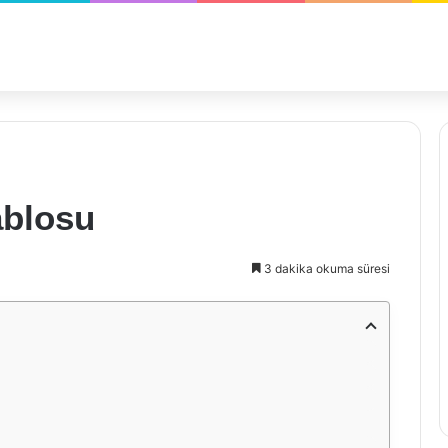
ablosu
3 dakika okuma süresi