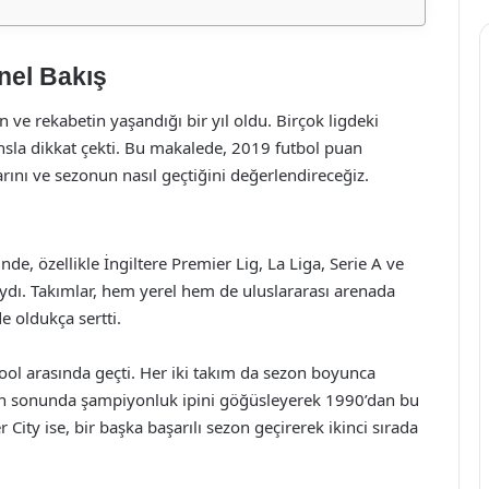
nel Bakış
 ve rekabetin yaşandığı bir yıl oldu. Birçok ligdeki
nsla dikkat çekti. Bu makalede, 2019 futbol puan
arını ve sezonun nasıl geçtiğini değerlendireceğiz.
inde, özellikle İngiltere Premier Lig, La Liga, Serie A ve
ydı. Takımlar, hem yerel hem de uluslararası arenada
 oldukça sertti.
pool arasında geçti. Her iki takım da sezon boyunca
ezon sonunda şampiyonluk ipini göğüsleyerek 1990’dan bu
City ise, bir başka başarılı sezon geçirerek ikinci sırada