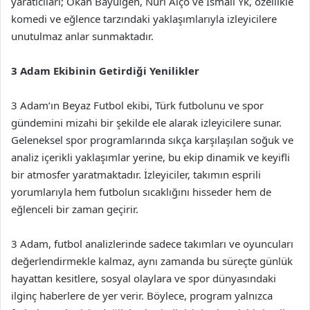
yaratıcıları; Okan Bayülgen, Nuri Alço ve İsmail Yk, özellikle
komedi ve eğlence tarzındaki yaklaşımlarıyla izleyicilere
unutulmaz anlar sunmaktadır.
3 Adam Ekibinin Getirdiği Yenilikler
3 Adam’ın Beyaz Futbol ekibi, Türk futbolunu ve spor
gündemini mizahi bir şekilde ele alarak izleyicilere sunar.
Geleneksel spor programlarında sıkça karşılaşılan soğuk ve
analiz içerikli yaklaşımlar yerine, bu ekip dinamik ve keyifli
bir atmosfer yaratmaktadır. İzleyiciler, takımın esprili
yorumlarıyla hem futbolun sıcaklığını hisseder hem de
eğlenceli bir zaman geçirir.
3 Adam, futbol analizlerinde sadece takımları ve oyuncuları
değerlendirmekle kalmaz, aynı zamanda bu süreçte günlük
hayattan kesitlere, sosyal olaylara ve spor dünyasındaki
ilginç haberlere de yer verir. Böylece, program yalnızca