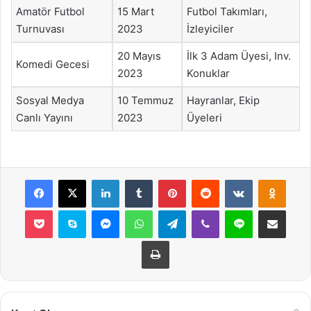
Amatör Futbol
15 Mart
Futbol Takımları,
Turnuvası
2023
İzleyiciler
20 Mayıs
İlk 3 Adam Üyesi, Inv.
Komedi Gecesi
2023
Konuklar
Sosyal Medya
10 Temmuz
Hayranlar, Ekip
Canlı Yayını
2023
Üyeleri
Facebook
X
LinkedIn
Tumblr
Pinterest
Reddit
VKontakte
Odnok
Pocket
Skype
Messenger
WhatsApp
Telegram
Viber
Line
E-Posta ile payla
Yazdır