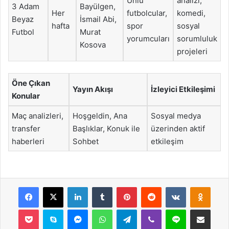
Ünlü
analizi,
3 Adam
Bayülgen,
Her
futbolcular,
komedi,
Beyaz
İsmail Abi,
hafta
spor
sosyal
Futbol
Murat
yorumcuları
sorumluluk
Kosova
projeleri
Öne Çıkan
Yayın Akışı
İzleyici Etkileşimi
Konular
Maç analizleri,
Hoşgeldin, Ana
Sosyal medya
transfer
Başlıklar, Konuk ile
üzerinden aktif
haberleri
Sohbet
etkileşim
Facebook
X
LinkedIn
Tumblr
Pinterest
Reddit
VKontakte
Odnok
Pocket
Skype
Messenger
WhatsApp
Telegram
Viber
Line
E-Posta ile payla