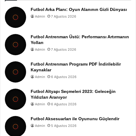
Futbol Arka Planı: Oyun Alanının Gizli Dünyası
Admin
7 Ağustos 2026
Futbol Antrenman Üstü: Performansı Artırmanın
Yolları
Admin
7 Ağustos 2026
Futbol Antrenman Programı PDF İndirilebilir
Kaynaklar
Admin
6 Ağustos 2026
Futbol Altyapı Seçmeleri 2023: Geleceğin
Yıldızları Aranıyor
Admin
6 Ağustos 2026
Futbol Aksesuarları ile Oyununu Güçlendir
Admin
5 Ağustos 2026