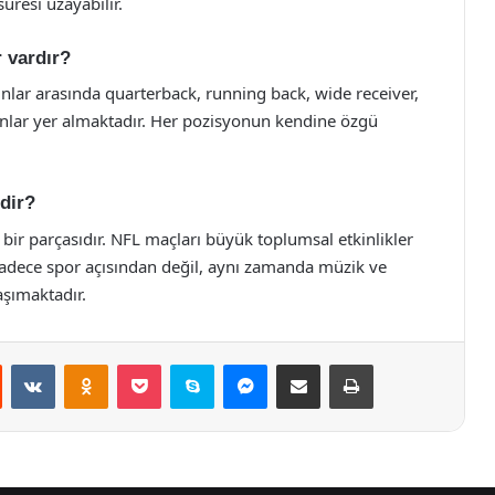
resi uzayabilir.
 vardır?
lar arasında quarterback, running back, wide receiver,
onlar yer almaktadır. Her pozisyonun kendine özgü
dir?
ir parçasıdır. NFL maçları büyük toplumsal etkinlikler
 sadece spor açısından değil, aynı zamanda müzik ve
aşımaktadır.
st
Reddit
VKontakte
Odnoklassniki
Pocket
Skype
Messenger
E-Posta ile paylaş
Yazdır