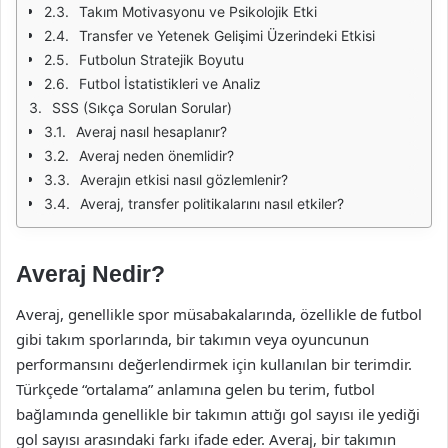
Takım Motivasyonu ve Psikolojik Etki
Transfer ve Yetenek Gelişimi Üzerindeki Etkisi
Futbolun Stratejik Boyutu
Futbol İstatistikleri ve Analiz
SSS (Sıkça Sorulan Sorular)
Averaj nasıl hesaplanır?
Averaj neden önemlidir?
Averajın etkisi nasıl gözlemlenir?
Averaj, transfer politikalarını nasıl etkiler?
Averaj Nedir?
Averaj, genellikle spor müsabakalarında, özellikle de futbol
gibi takım sporlarında, bir takımın veya oyuncunun
performansını değerlendirmek için kullanılan bir terimdir.
Türkçede “ortalama” anlamına gelen bu terim, futbol
bağlamında genellikle bir takımın attığı gol sayısı ile yediği
gol sayısı arasındaki farkı ifade eder. Averaj, bir takımın