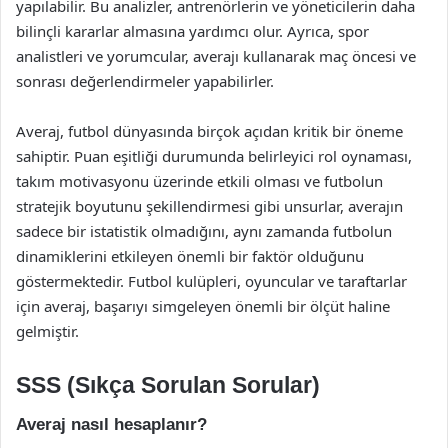
yapılabilir. Bu analizler, antrenörlerin ve yöneticilerin daha
bilinçli kararlar almasına yardımcı olur. Ayrıca, spor
analistleri ve yorumcular, averajı kullanarak maç öncesi ve
sonrası değerlendirmeler yapabilirler.
Averaj, futbol dünyasında birçok açıdan kritik bir öneme
sahiptir. Puan eşitliği durumunda belirleyici rol oynaması,
takım motivasyonu üzerinde etkili olması ve futbolun
stratejik boyutunu şekillendirmesi gibi unsurlar, averajın
sadece bir istatistik olmadığını, aynı zamanda futbolun
dinamiklerini etkileyen önemli bir faktör olduğunu
göstermektedir. Futbol kulüpleri, oyuncular ve taraftarlar
için averaj, başarıyı simgeleyen önemli bir ölçüt haline
gelmiştir.
SSS (Sıkça Sorulan Sorular)
Averaj nasıl hesaplanır?