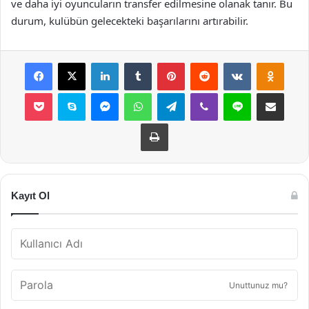
ve daha iyi oyuncuların transfer edilmesine olanak tanır. Bu
durum, kulübün gelecekteki başarılarını artırabilir.
Facebook
X
LinkedIn
Tumblr
Pinterest
Reddit
VKontakte
Odnok
Pocket
Skype
Messenger
WhatsApp
Telegram
Viber
Line
E-Posta ile payla
Yazdır
Kayıt Ol
Unuttunuz mu?