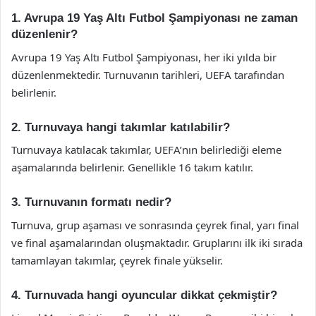
1. Avrupa 19 Yaş Altı Futbol Şampiyonası ne zaman
düzenlenir?
Avrupa 19 Yaş Altı Futbol Şampiyonası, her iki yılda bir
düzenlenmektedir. Turnuvanın tarihleri, UEFA tarafından
belirlenir.
2. Turnuvaya hangi takımlar katılabilir?
Turnuvaya katılacak takımlar, UEFA’nın belirlediği eleme
aşamalarında belirlenir. Genellikle 16 takım katılır.
3. Turnuvanın formatı nedir?
Turnuva, grup aşaması ve sonrasında çeyrek final, yarı final
ve final aşamalarından oluşmaktadır. Gruplarını ilk iki sırada
tamamlayan takımlar, çeyrek finale yükselir.
4. Turnuvada hangi oyuncular dikkat çekmiştir?