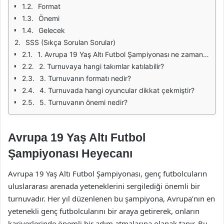
Format
Önemi
Gelecek
SSS (Sıkça Sorulan Sorular)
1. Avrupa 19 Yaş Altı Futbol Şampiyonası ne zaman düzenlenir?
2. Turnuvaya hangi takımlar katılabilir?
3. Turnuvanın formatı nedir?
4. Turnuvada hangi oyuncular dikkat çekmiştir?
5. Turnuvanın önemi nedir?
Avrupa 19 Yaş Altı Futbol
Şampiyonası Heyecanı
Avrupa 19 Yaş Altı Futbol Şampiyonası, genç futbolcuların
uluslararası arenada yeteneklerini sergilediği önemli bir
turnuvadır. Her yıl düzenlenen bu şampiyona, Avrupa’nın en
yetenekli genç futbolcularını bir araya getirerek, onların
kariyerlerinde önemli bir adım atmalarına olanak tanır. Bu