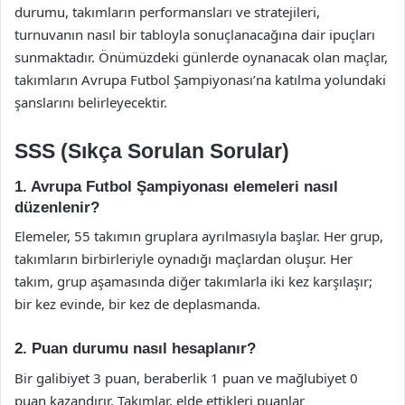
durumu, takımların performansları ve stratejileri,
turnuvanın nasıl bir tabloyla sonuçlanacağına dair ipuçları
sunmaktadır. Önümüzdeki günlerde oynanacak olan maçlar,
takımların Avrupa Futbol Şampiyonası’na katılma yolundaki
şanslarını belirleyecektir.
SSS (Sıkça Sorulan Sorular)
1. Avrupa Futbol Şampiyonası elemeleri nasıl
düzenlenir?
Elemeler, 55 takımın gruplara ayrılmasıyla başlar. Her grup,
takımların birbirleriyle oynadığı maçlardan oluşur. Her
takım, grup aşamasında diğer takımlarla iki kez karşılaşır;
bir kez evinde, bir kez de deplasmanda.
2. Puan durumu nasıl hesaplanır?
Bir galibiyet 3 puan, beraberlik 1 puan ve mağlubiyet 0
puan kazandırır. Takımlar, elde ettikleri puanlar