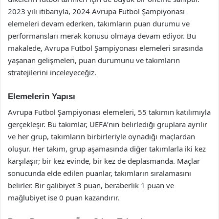
2023 yılı itibarıyla, 2024 Avrupa Futbol Şampiyonası
elemeleri devam ederken, takımların puan durumu ve
performansları merak konusu olmaya devam ediyor. Bu
makalede, Avrupa Futbol Şampiyonası elemeleri sırasında
yaşanan gelişmeleri, puan durumunu ve takımların
stratejilerini inceleyeceğiz.
Elemelerin Yapısı
Avrupa Futbol Şampiyonası elemeleri, 55 takımın katılımıyla
gerçekleşir. Bu takımlar, UEFA’nın belirlediği gruplara ayrılır
ve her grup, takımların birbirleriyle oynadığı maçlardan
oluşur. Her takım, grup aşamasında diğer takımlarla iki kez
karşılaşır; bir kez evinde, bir kez de deplasmanda. Maçlar
sonucunda elde edilen puanlar, takımların sıralamasını
belirler. Bir galibiyet 3 puan, beraberlik 1 puan ve
mağlubiyet ise 0 puan kazandırır.