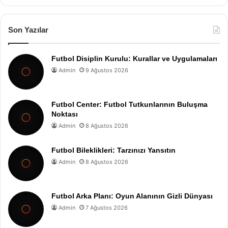
Son Yazılar
Futbol Disiplin Kurulu: Kurallar ve Uygulamaları
Admin
9 Ağustos 2026
Futbol Center: Futbol Tutkunlarının Buluşma
Noktası
Admin
8 Ağustos 2026
Futbol Bileklikleri: Tarzınızı Yansıtın
Admin
8 Ağustos 2026
Futbol Arka Planı: Oyun Alanının Gizli Dünyası
Admin
7 Ağustos 2026