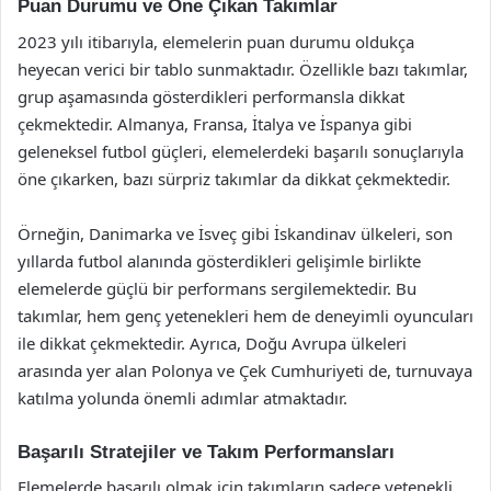
Puan Durumu ve Öne Çıkan Takımlar
2023 yılı itibarıyla, elemelerin puan durumu oldukça
heyecan verici bir tablo sunmaktadır. Özellikle bazı takımlar,
grup aşamasında gösterdikleri performansla dikkat
çekmektedir. Almanya, Fransa, İtalya ve İspanya gibi
geleneksel futbol güçleri, elemelerdeki başarılı sonuçlarıyla
öne çıkarken, bazı sürpriz takımlar da dikkat çekmektedir.
Örneğin, Danimarka ve İsveç gibi İskandinav ülkeleri, son
yıllarda futbol alanında gösterdikleri gelişimle birlikte
elemelerde güçlü bir performans sergilemektedir. Bu
takımlar, hem genç yetenekleri hem de deneyimli oyuncuları
ile dikkat çekmektedir. Ayrıca, Doğu Avrupa ülkeleri
arasında yer alan Polonya ve Çek Cumhuriyeti de, turnuvaya
katılma yolunda önemli adımlar atmaktadır.
Başarılı Stratejiler ve Takım Performansları
Elemelerde başarılı olmak için takımların sadece yetenekli