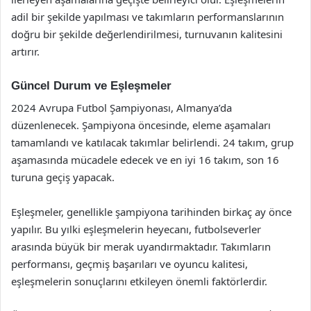
adil bir şekilde yapılması ve takımların performanslarının
doğru bir şekilde değerlendirilmesi, turnuvanın kalitesini
artırır.
Güncel Durum ve Eşleşmeler
2024 Avrupa Futbol Şampiyonası, Almanya’da
düzenlenecek. Şampiyona öncesinde, eleme aşamaları
tamamlandı ve katılacak takımlar belirlendi. 24 takım, grup
aşamasında mücadele edecek ve en iyi 16 takım, son 16
turuna geçiş yapacak.
Eşleşmeler, genellikle şampiyona tarihinden birkaç ay önce
yapılır. Bu yılki eşleşmelerin heyecanı, futbolseverler
arasında büyük bir merak uyandırmaktadır. Takımların
performansı, geçmiş başarıları ve oyuncu kalitesi,
eşleşmelerin sonuçlarını etkileyen önemli faktörlerdir.