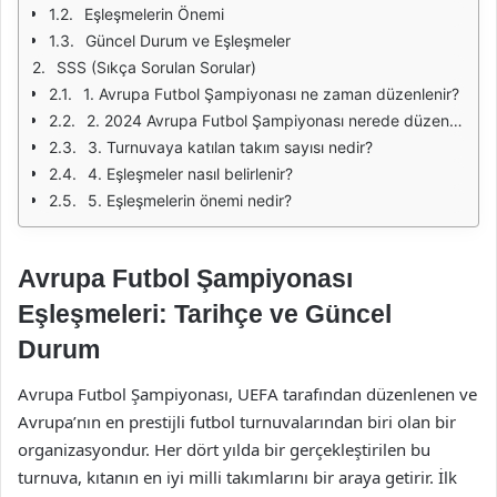
Eşleşmelerin Önemi
Güncel Durum ve Eşleşmeler
SSS (Sıkça Sorulan Sorular)
1. Avrupa Futbol Şampiyonası ne zaman düzenlenir?
2. 2024 Avrupa Futbol Şampiyonası nerede düzenlenecek?
3. Turnuvaya katılan takım sayısı nedir?
4. Eşleşmeler nasıl belirlenir?
5. Eşleşmelerin önemi nedir?
Avrupa Futbol Şampiyonası
Eşleşmeleri: Tarihçe ve Güncel
Durum
Avrupa Futbol Şampiyonası, UEFA tarafından düzenlenen ve
Avrupa’nın en prestijli futbol turnuvalarından biri olan bir
organizasyondur. Her dört yılda bir gerçekleştirilen bu
turnuva, kıtanın en iyi milli takımlarını bir araya getirir. İlk