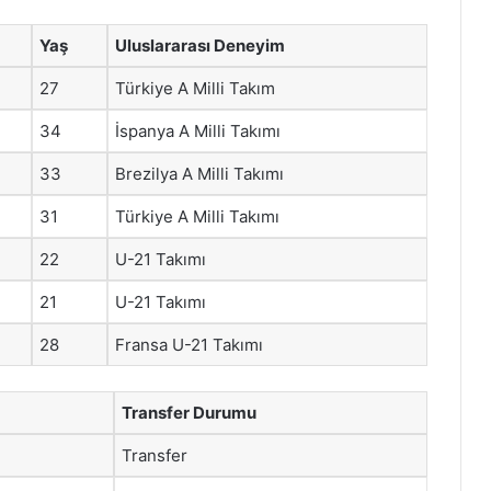
Yaş
Uluslararası Deneyim
27
Türkiye A Milli Takım
34
İspanya A Milli Takımı
33
Brezilya A Milli Takımı
31
Türkiye A Milli Takımı
22
U-21 Takımı
21
U-21 Takımı
28
Fransa U-21 Takımı
Transfer Durumu
Transfer