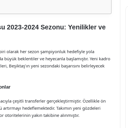
u 2023-2024 Sezonu: Yenilikler ve
biri olarak her sezon şampiyonluk hedefiyle yola
 büyük beklentiler ve heyecanla başlamıştır. Yeni kadro
leri, Beşiktaş’ın yeni sezondaki başarısını belirleyecek
onlar
la çeşitli transferler gerçekleştirmiştir. Özellikle ön
ü artırmayı hedeflemektedir. Takımın yeni gözdeleri
r otoritelerinin yakın takibine alınmıştır.