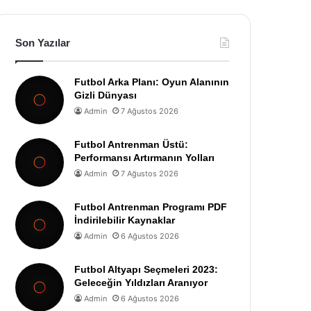
Son Yazılar
Futbol Arka Planı: Oyun Alanının
Gizli Dünyası
Admin
7 Ağustos 2026
Futbol Antrenman Üstü:
Performansı Artırmanın Yolları
Admin
7 Ağustos 2026
Futbol Antrenman Programı PDF
İndirilebilir Kaynaklar
Admin
6 Ağustos 2026
Futbol Altyapı Seçmeleri 2023:
Geleceğin Yıldızları Aranıyor
Admin
6 Ağustos 2026