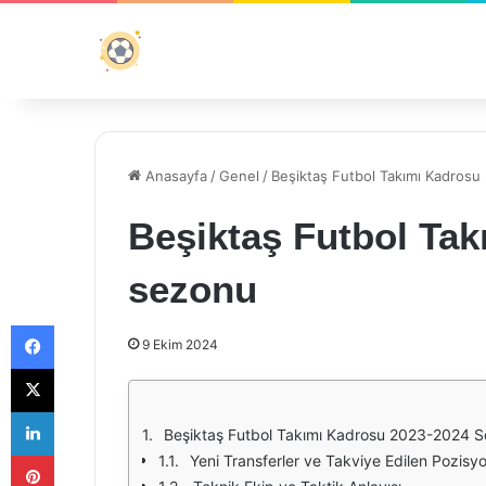
Anasayfa
/
Genel
/
Beşiktaş Futbol Takımı Kadros
Beşiktaş Futbol Ta
sezonu
Facebook
9 Ekim 2024
X
LinkedIn
Beşiktaş Futbol Takımı Kadrosu 2023-2024 Se
Pinterest
Yeni Transferler ve Takviye Edilen Pozisyo