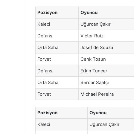
Pozisyon
Oyuncu
Kaleci
Uğurcan Çakır
Defans
Victor Ruiz
Orta Saha
Josef de Souza
Forvet
Cenk Tosun
Defans
Erkin Tuncer
Orta Saha
Serdar Saatçı
Forvet
Michael Pereira
Pozisyon
Oyuncu
Kaleci
Uğurcan Çakır