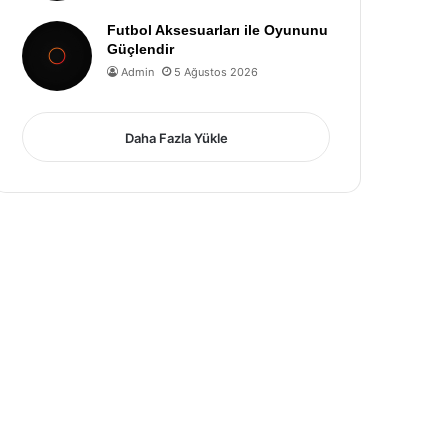
Futbol Aksesuarları ile Oyununu
Güçlendir
Admin
5 Ağustos 2026
Daha Fazla Yükle