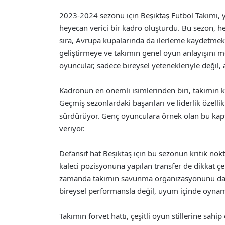
2023-2024 sezonu için Beşiktaş Futbol Takımı, y
heyecan verici bir kadro oluşturdu. Bu sezon, 
sıra, Avrupa kupalarında da ilerleme kaydetmek 
geliştirmeye ve takımın genel oyun anlayışını
oyuncular, sadece bireysel yetenekleriyle değil,
Kadronun en önemli isimlerinden biri, takımın k
Geçmiş sezonlardaki başarıları ve liderlik özel
sürdürüyor. Genç oyunculara örnek olan bu kaptan
veriyor.
Defansif hat Beşiktaş için bu sezonun kritik nok
kaleci pozisyonuna yapılan transfer de dikkat çek
zamanda takımın savunma organizasyonunu da ol
bireysel performansla değil, uyum içinde oynama
Takımın forvet hattı, çeşitli oyun stillerine sahi