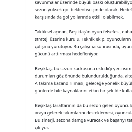
savunmalar üzerinde büyük baskı oluşturabiliyo
sezon yüksek gol beklentisi içinde olacak. Hedef
karşısında da gol yollarında etkili olabilmek.
Taktiksel açıdan, Beşiktaş’ın oyun felsefesi, 
strateji üzerine kurulu. Teknik ekip, oyuncular
çalışma yürütüyor. Bu çalışma sonrasında, oyunc
gücünü arttırması hedefleniyor.
Beşiktaş, bu sezon kadrosuna eklediği yeni isimle
durumları göz önünde bulundurulduğunda, alterna
A takıma kazandırılması, geleceğe yönelik büyük 
günlerde bile kaynaklarını etkin bir şekilde kulla
Beşiktaş taraftarının da bu sezon gelen oyuncul
araya gelerek takımlarını desteklemesi, oyuncul
Bu sinerji, sezona damga vuracak ve başarıyı tet
çıkıyor.