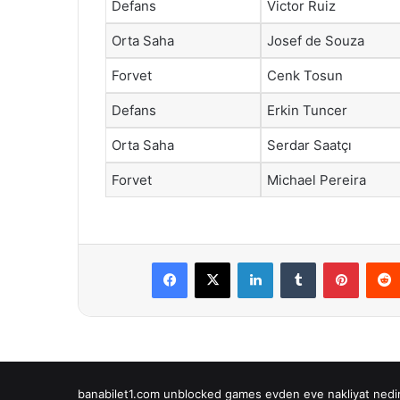
Defans
Victor Ruiz
Orta Saha
Josef de Souza
Forvet
Cenk Tosun
Defans
Erkin Tuncer
Orta Saha
Serdar Saatçı
Forvet
Michael Pereira
Facebook
X
LinkedIn
Tumblr
Pintere
banabilet1.com
unblocked games
evden eve nakliyat
nedi