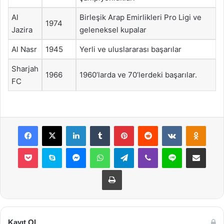
Al
Birleşik Arap Emirlikleri Pro Ligi ve
1974
Jazira
geleneksel kupalar
Al Nasr
1945
Yerli ve uluslararası başarılar
Sharjah
1966
1960’larda ve 70’lerdeki başarılar.
FC
Facebook
X
LinkedIn
Tumblr
Pinterest
Reddit
VKontakte
Odnok
Pocket
Skype
Messenger
WhatsApp
Telegram
Viber
Line
E-Posta ile payla
Yazdır
Kayıt Ol