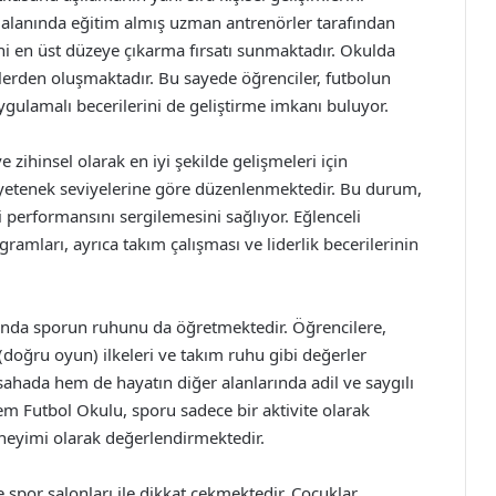
 alanında eğitim almış uzman antrenörler tarafından
i en üst düzeye çıkarma fırsatı sunmaktadır. Okulda
slerden oluşmaktadır. Bu sayede öğrenciler, futbolun
gulamalı becerilerini de geliştirme imkanı buluyor.
 zihinsel olarak en iyi şekilde gelişmeleri için
e yetenek seviyelerine göre düzenlenmektedir. Bu durum,
 performansını sergilemesini sağlıyor. Eğlenceli
gramları, ayrıca takım çalışması ve liderlik becerilerinin
manda sporun ruhunu da öğretmektedir. Öğrencilere,
(doğru oyun) ilkeleri ve takım ruhu gibi değerler
ahada hem de hayatın diğer alanlarında adil ve saygılı
dem Futbol Okulu, sporu sadece bir aktivite olarak
eyimi olarak değerlendirmektedir.
spor salonları ile dikkat çekmektedir. Çocuklar,