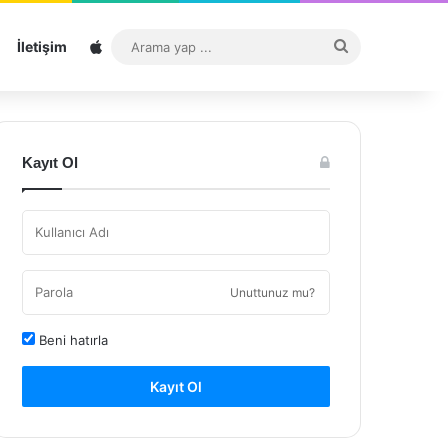
Sitemap
Arama
İletişim
yap
...
Kayıt Ol
Unuttunuz mu?
Beni hatırla
Kayıt Ol