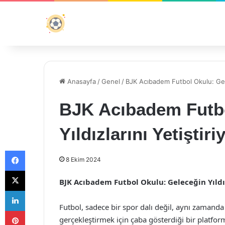
Anasayfa
/
Genel
/
BJK Acıbadem Futbol Okulu: Gelec
BJK Acıbadem Futbo
Yıldızlarını Yetiştiri
Facebook
8 Ekim 2024
X
BJK Acıbadem Futbol Okulu: Geleceğin Yıldız
LinkedIn
Futbol, sadece bir spor dalı değil, aynı zamanda 
Pinterest
gerçekleştirmek için çaba gösterdiği bir platfo