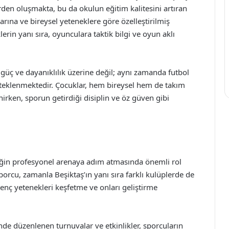
rden oluşmakta, bu da okulun eğitim kalitesini artıran
rına ve bireysel yeteneklere göre özelleştirilmiş
rin yanı sıra, oyunculara taktik bilgi ve oyun aklı
üç ve dayanıklılık üzerine değil; aynı zamanda futbol
esteklenmektedir. Çocuklar, hem bireysel hem de takım
irken, sporun getirdiği disiplin ve öz güven gibi
ğin profesyonel arenaya adım atmasında önemli rol
orcu, zamanla Beşiktaş’ın yanı sıra farklı kulüplerde de
nç yetenekleri keşfetme ve onları geliştirme
e düzenlenen turnuvalar ve etkinlikler, sporcuların