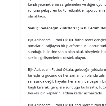
kendi yeteneklerini sergilemeleri ve diğer oyunc
ruhunu pekiştiren bu tür etkinlikler, sporcuların
olmaktadır.
Sonuç: Geleceğin Yıldızları İçin Bir Adım D
BJK Acıbadem Futbol Okulu, futbolsever gençleri
atmalarını sağlayan bir platformdur. Sporun sade
sunduğu bilincine sahip olan okul, bireylerin he
şekilde gelişmelerine destek oluyor.
BJK Acıbadem Futbol Okulu, geleceğin yıldızlar
birleştirici gücünü de her zaman ön planda tutm
sahasında değil, hayatın her alanında başarılı bi
bağlı kalarak, gençlere sunduğu bu fırsatla, fu
herkes için kapılarını ardına kadar açmaktadır.
BJK Acıbadem Futbol Okulu, çocuklara futbol tutk