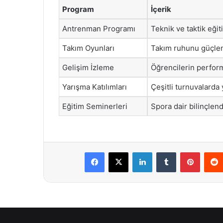
Program
İçerik
Antrenman Programı
Teknik ve taktik eği
Takım Oyunları
Takım ruhunu güçlendi
Gelişim İzleme
Öğrencilerin perform
Yarışma Katılımları
Çeşitli turnuvalarda y
Eğitim Seminerleri
Spora dair bilinçlend
Facebook
X
LinkedIn
Tumblr
Pintere