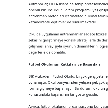
Antrenörler, UEFA lisansına sahip profesyonelle
önemli bir unsurdur. Eğitim programı, yaş grupla
antrenman metodları içermektedir. Temel teknikle
kazandıracak eğitimler de sunulmaktadır.
Okulda uygulanan antrenmanlar sadece fiziksel g
zekasını geliştirmeye yönelik stratejilerle de d
çalışması anlayışıyla oyunun dinamiklerini öğren
değerlerle de donatılır.
Futbol Okulunun Katkıları ve Başarıları
BJK Acıbadem Futbol Okulu, birçok genç yetene
oynamıştır. Okul bünyesinden yetişen pek çok sp
forma giymeye başlamıştır. Bu durum, okulun ge
konusundaki başarısının bir göstergesidir.
Ayrıca, futbol okulunun organizasyonu bünyesind