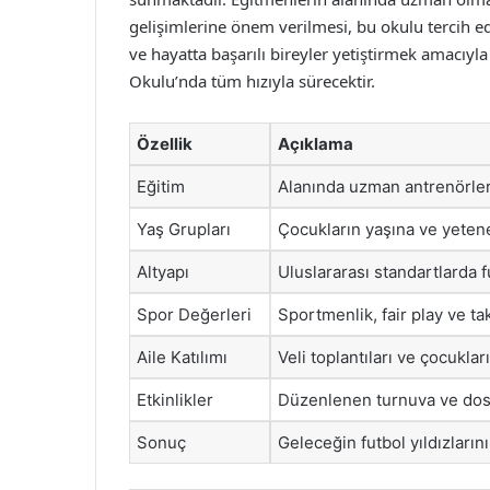
gelişimlerine önem verilmesi, bu okulu tercih ed
ve hayatta başarılı bireyler yetiştirmek amacı
Okulu’nda tüm hızıyla sürecektir.
Özellik
Açıklama
Eğitim
Alanında uzman antrenörler 
Yaş Grupları
Çocukların yaşına ve yeten
Altyapı
Uluslararası standartlarda f
Spor Değerleri
Sportmenlik, fair play ve ta
Aile Katılımı
Veli toplantıları ve çocuklar
Etkinlikler
Düzenlenen turnuva ve dost
Sonuç
Geleceğin futbol yıldızların