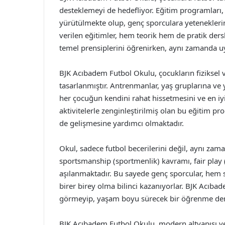
desteklemeyi de hedefliyor. Eğitim programları,
yürütülmekte olup, genç sporculara yeteneklerin
verilen eğitimler, hem teorik hem de pratik der
temel prensiplerini öğrenirken, aynı zamanda uy
BJK Acıbadem Futbol Okulu, çocukların fiziksel ve
tasarlanmıştır. Antrenmanlar, yaş gruplarına v
her çocuğun kendini rahat hissetmesini ve en iyi
aktivitelerle zenginleştirilmiş olan bu eğitim pro
de gelişmesine yardımcı olmaktadır.
Okul, sadece futbol becerilerini değil, aynı za
sportsmanship (sportmenlik) kavramı, fair play 
aşılanmaktadır. Bu sayede genç sporcular, hem s
birer birey olma bilinci kazanıyorlar. BJK Acıba
görmeyip, yaşam boyu sürecek bir öğrenme den
BJK Acıbadem Futbol Okulu, modern altyapısı ve 