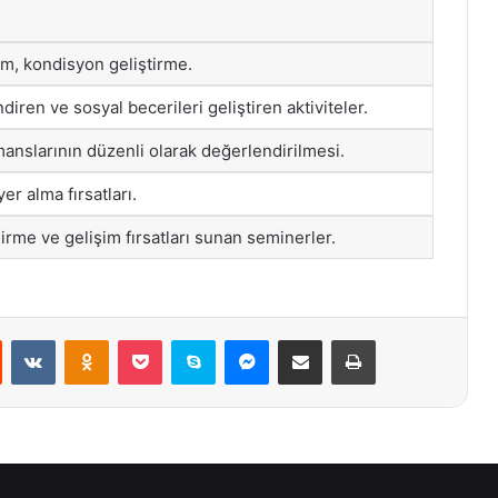
tim, kondisyon geliştirme.
ren ve sosyal becerileri geliştiren aktiviteler.
anslarının düzenli olarak değerlendirilmesi.
er alma fırsatları.
irme ve gelişim fırsatları sunan seminerler.
st
Reddit
VKontakte
Odnoklassniki
Pocket
Skype
Messenger
E-Posta ile paylaş
Yazdır