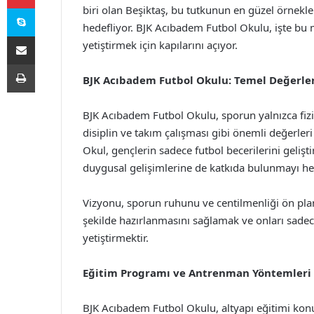
Skype
biri olan Beşiktaş, bu tutkunun en güzel örnekl
hedefliyor. BJK Acıbadem Futbol Okulu, işte bu m
E-Posta ile paylaş
yetiştirmek için kapılarını açıyor.
Yazdır
BJK Acıbadem Futbol Okulu: Temel Değerler
BJK Acıbadem Futbol Okulu, sporun yalnızca fizik
disiplin ve takım çalışması gibi önemli değerleri 
Okul, gençlerin sadece futbol becerilerini geliş
duygusal gelişimlerine de katkıda bulunmayı hed
Vizyonu, sporun ruhunu ve centilmenliği ön plan
şekilde hazırlanmasını sağlamak ve onları sadece
yetiştirmektir.
Eğitim Programı ve Antrenman Yöntemleri
BJK Acıbadem Futbol Okulu, altyapı eğitimi ko