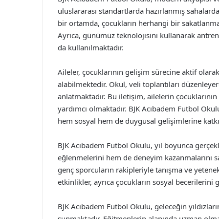
uluslararası standartlarda hazırlanmış sahalar
bir ortamda, çocukların herhangi bir sakatlanm
Ayrıca, günümüz teknolojisini kullanarak antren
da kullanılmaktadır.
Aileler, çocuklarının gelişim sürecine aktif olara
alabilmektedir. Okul, veli toplantıları düzenleye
anlatmaktadır. Bu iletişim, ailelerin çocuklarını
yardımcı olmaktadır. BJK Acıbadem Futbol Okulu,
hem sosyal hem de duygusal gelişimlerine katkı
BJK Acıbadem Futbol Okulu, yıl boyunca gerçekl
eğlenmelerini hem de deneyim kazanmalarını sa
genç sporcuların rakipleriyle tanışma ve yetenekl
etkinlikler, ayrıca çocukların sosyal becerilerini
BJK Acıbadem Futbol Okulu, geleceğin yıldızların
sunmaktadır. Eğitmenlerin alanında uzman olmas