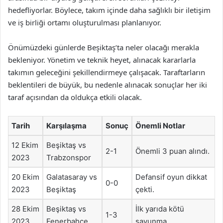
hedefliyorlar. Böylece, takım içinde daha sağlıklı bir iletişim
ve iş birliği ortamı oluşturulması planlanıyor.
Önümüzdeki günlerde Beşiktaş’ta neler olacağı merakla
bekleniyor. Yönetim ve teknik heyet, alınacak kararlarla
takımın geleceğini şekillendirmeye çalışacak. Taraftarların
beklentileri de büyük, bu nedenle alınacak sonuçlar her iki
taraf açısından da oldukça etkili olacak.
Tarih
Karşılaşma
Sonuç
Önemli Notlar
12 Ekim
Beşiktaş vs
2-1
Önemli 3 puan alındı.
2023
Trabzonspor
20 Ekim
Galatasaray vs
Defansif oyun dikkat
0-0
2023
Beşiktaş
çekti.
28 Ekim
Beşiktaş vs
İlk yarıda kötü
1-3
2023
Fenerbahçe
savunma.