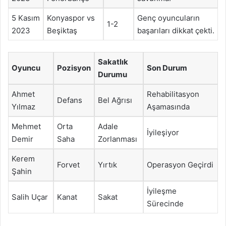
5 Kasım
Konyaspor vs
Genç oyuncuların
1-2
2023
Beşiktaş
başarıları dikkat çekti.
Sakatlık
Oyuncu
Pozisyon
Son Durum
Durumu
Ahmet
Rehabilitasyon
Defans
Bel Ağrısı
Yılmaz
Aşamasında
Mehmet
Orta
Adale
İyileşiyor
Demir
Saha
Zorlanması
Kerem
Forvet
Yırtık
Operasyon Geçirdi
Şahin
İyileşme
Salih Uçar
Kanat
Sakat
Sürecinde