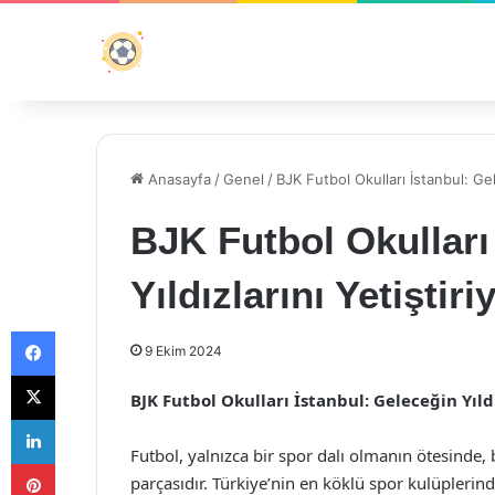
Anasayfa
/
Genel
/
BJK Futbol Okulları İstanbul: Gele
BJK Futbol Okulları
Yıldızlarını Yetiştiri
Facebook
9 Ekim 2024
X
BJK Futbol Okulları İstanbul: Geleceğin Yıldı
LinkedIn
Futbol, yalnızca bir spor dalı olmanın ötesinde, b
Pinterest
parçasıdır. Türkiye’nin en köklü spor kulüplerin