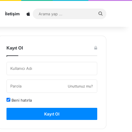
Sitemap
Arama
İletişim
yap
...
Kayıt Ol
Unuttunuz mu?
Beni hatırla
Kayıt Ol