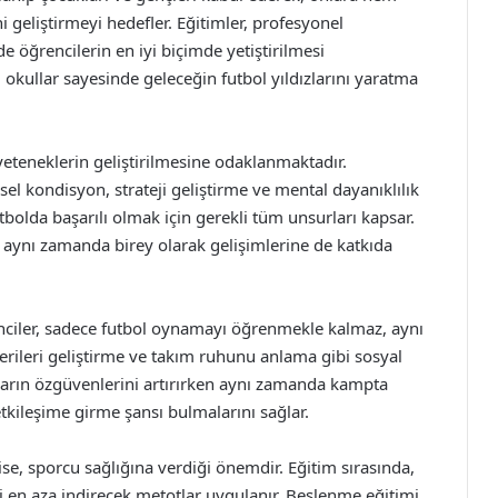
 geliştirmeyi hedefler. Eğitimler, profesyonel
e öğrencilerin en iyi biçimde yetiştirilmesi
 okullar sayesinde geleceğin futbol yıldızlarını yaratma
eteneklerin geliştirilmesine odaklanmaktadır.
ksel kondisyon, strateji geliştirme ve mental dayanıklılık
tbolda başarılı olmak için gerekli tüm unsurları kapsar.
, aynı zamanda birey olarak gelişimlerine de katkıda
enciler, sadece futbol oynamayı öğrenmekle kalmaz, aynı
cerileri geliştirme ve takım ruhunu anlama gibi sosyal
kların özgüvenlerini artırırken aynı zamanda kampta
etkileşime girme şansı bulmalarını sağlar.
ise, sporcu sağlığına verdiği önemdir. Eğitim sırasında,
ni en aza indirecek metotlar uygulanır. Beslenme eğitimi