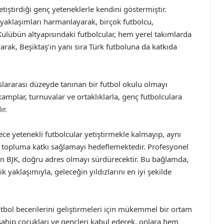
tiştirdiği genç yeteneklerle kendini göstermiştir.
yaklaşımları harmanlayarak, birçok futbolcu,
Kulübün altyapısındaki futbolcular, hem yerel takımlarda
arak, Beşiktaş’ın yanı sıra Türk futboluna da katkıda
slararası düzeyde tanınan bir futbol okulu olmayı
kamplar, turnuvalar ve ortaklıklarla, genç futbolculara
r.
ece yetenekli futbolcular yetiştirmekle kalmayıp, aynı
ek topluma katkı sağlamayı hedeflemektedir. Profesyonel
in BJK, doğru adres olmayı sürdürecektir. Bu bağlamda,
 yaklaşımıyla, geleceğin yıldızlarını en iyi şekilde
utbol becerilerini geliştirmeleri için mükemmel bir ortam
 sahip çocukları ve gençleri kabul ederek, onlara hem