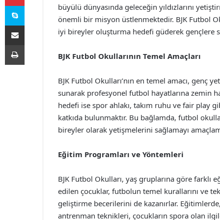
Skype
büyülü dünyasında geleceğin yıldızlarını yetişti
önemli bir misyon üstlenmektedir. BJK Futbol Ok
E-Posta ile paylaş
iyi bireyler oluşturma hedefi güderek gençlere s
Yazdır
BJK Futbol Okullarının Temel Amaçları
BJK Futbol Okulları’nın en temel amacı, genç ye
sunarak profesyonel futbol hayatlarına zemin haz
hedefi ise spor ahlakı, takım ruhu ve fair play gi
katkıda bulunmaktır. Bu bağlamda, futbol okullar
bireyler olarak yetişmelerini sağlamayı amaçlam
Eğitim Programları ve Yöntemleri
BJK Futbol Okulları, yaş gruplarına göre farklı 
edilen çocuklar, futbolun temel kurallarını ve te
geliştirme becerilerini de kazanırlar. Eğitimle
antrenman teknikleri, çocukların spora olan ilgil