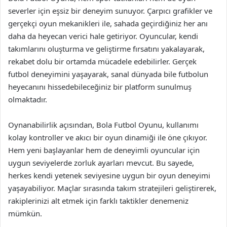
severler için eşsiz bir deneyim sunuyor. Çarpıcı grafikler ve
gerçekçi oyun mekanikleri ile, sahada geçirdiğiniz her anı
daha da heyecan verici hale getiriyor. Oyuncular, kendi
takımlarını oluşturma ve geliştirme fırsatını yakalayarak,
rekabet dolu bir ortamda mücadele edebilirler. Gerçek
futbol deneyimini yaşayarak, sanal dünyada bile futbolun
heyecanını hissedebileceğiniz bir platform sunulmuş
olmaktadır.
Oynanabilirlik açısından, Bola Futbol Oyunu, kullanımı
kolay kontroller ve akıcı bir oyun dinamiği ile öne çıkıyor.
Hem yeni başlayanlar hem de deneyimli oyuncular için
uygun seviyelerde zorluk ayarları mevcut. Bu sayede,
herkes kendi yetenek seviyesine uygun bir oyun deneyimi
yaşayabiliyor. Maçlar sırasında takım stratejileri geliştirerek,
rakiplerinizi alt etmek için farklı taktikler denemeniz
mümkün.