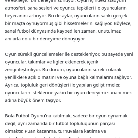
ve etkileyici bir deneyim sunuyor. Oyun içindeki stadyum
atmosferi, saha sesleri ve oyuncu tepkileri ile oyuncuların
heyecanını artırıyor. Bu detaylar, oyuncuların sanki gerçek
bir maçta oynuyormuş gibi hissetmelerini sağlıyor. Böylece,
sanal futbol dünyasında kaybedilen zaman, unutulmaz
anılarla dolu bir deneyime dönüşüyor.
Oyun sürekli güncellemeler ile destekleniyor, bu sayede yeni
oyuncular, takımlar ve ligler eklenerek içerik
zenginleştiriliyor. Bu durum, oyuncuların sürekli olarak
yeniliklere açık olmasını ve oyuna bağlı kalmalarını sağlıyor.
Ayrıca, topluluk geri dönüşleri ile yapılan geliştirmeler,
oyuncuların isteklerine yakın bir oyun deneyimi sunabilmek
adına büyük önem taşıyor.
Bola Futbol Oyunu’na katılmak, sadece bir oyun oynamak
değil, aynı zamanda bir futbol topluluğunun parçası
olmaktır. Puan kazanma, turnuvalara katılma ve