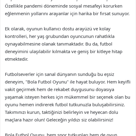
Özellikle pandemi döneminde sosyal mesafeyi korurken
eğlenmenin yollarını arayanlar için harika bir fırsat sunuyor.
Ek olarak, oyunun kullanıcı dostu arayüzü ve kolay
kontrolleri, her yaş grubundan oyuncunun rahatlıkla
oynayabilmesine olanak tanımaktadır. Bu da, futbol
deneyimini ulaşılabilir kılmakta ve geniş bir kitleye hitap
etmektedir.
Futbolseverler için sanal dünyanın sunduğu bu eşsiz
deneyim, "Bola Futbol Oyunu" ile hayat buluyor. Hem keyifli
vakit geçirmek hem de rekabet duygusunu doyasıya
yaşamak isteyen herkes için mükemmel bir seçenek olan bu
oyunu hemen indirerek futbol tutkunuzla buluşabilirsiniz.
Takımınızı kurun, taktiğinizi belirleyin ve heyecan dolu
maçlara hazır olun! Geleceğin yıldızı siz olabilirsiniz!
Bola Futbol Oyunu, hem spor tutkunları hem de oyun