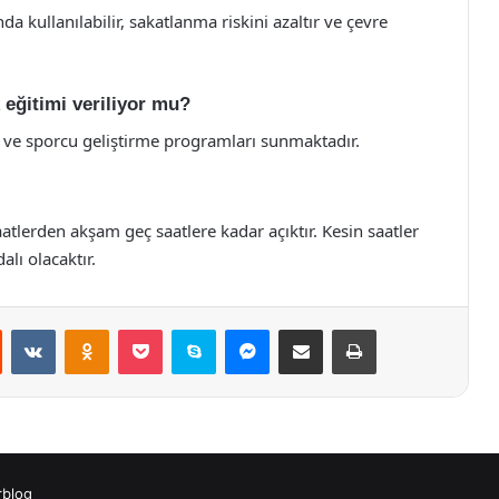
a kullanılabilir, sakatlanma riskini azaltır ve çevre
 eğitimi veriliyor mu?
i ve sporcu geliştirme programları sunmaktadır.
atlerden akşam geç saatlere kadar açıktır. Kesin saatler
alı olacaktır.
st
Reddit
VKontakte
Odnoklassniki
Pocket
Skype
Messenger
E-Posta ile paylaş
Yazdır
rblog