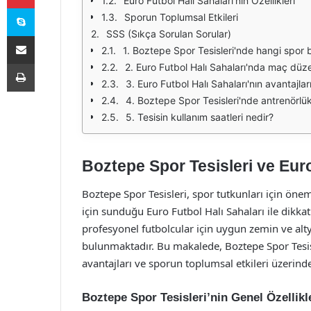
Euro Futbol Halı Sahaları'nın Özellikleri
Skype
Sporun Toplumsal Etkileri
SSS (Sıkça Sorulan Sorular)
E-Posta ile paylaş
1. Boztepe Spor Tesisleri'nde hangi spor 
Yazdır
2. Euro Futbol Halı Sahaları'nda maç düze
3. Euro Futbol Halı Sahaları'nın avantajlar
4. Boztepe Spor Tesisleri'nde antrenörlük
5. Tesisin kullanım saatleri nedir?
Boztepe Spor Tesisleri ve Euro
Boztepe Spor Tesisleri, spor tutkunları için önem
için sunduğu Euro Futbol Halı Sahaları ile dikk
profesyonel futbolcular için uygun zemin ve al
bulunmaktadır. Bu makalede, Boztepe Spor Tesisle
avantajları ve sporun toplumsal etkileri üzerind
Boztepe Spor Tesisleri’nin Genel Özellikl