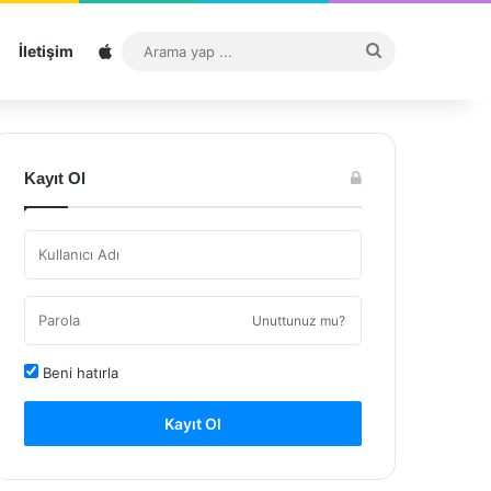
Sitemap
Arama
İletişim
yap
...
Kayıt Ol
Unuttunuz mu?
Beni hatırla
Kayıt Ol