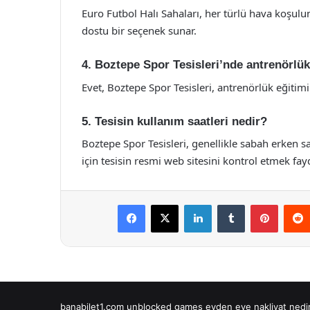
Euro Futbol Halı Sahaları, her türlü hava koşulund
dostu bir seçenek sunar.
4. Boztepe Spor Tesisleri’nde antrenörlük
Evet, Boztepe Spor Tesisleri, antrenörlük eğitim
5. Tesisin kullanım saatleri nedir?
Boztepe Spor Tesisleri, genellikle sabah erken sa
için tesisin resmi web sitesini kontrol etmek fayd
Facebook
X
LinkedIn
Tumblr
Pintere
banabilet1.com
unblocked games
evden eve nakliyat
nedi