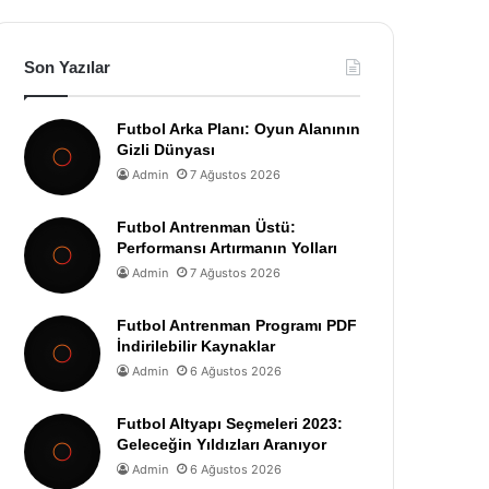
Son Yazılar
Futbol Arka Planı: Oyun Alanının
Gizli Dünyası
Admin
7 Ağustos 2026
Futbol Antrenman Üstü:
Performansı Artırmanın Yolları
Admin
7 Ağustos 2026
Futbol Antrenman Programı PDF
İndirilebilir Kaynaklar
Admin
6 Ağustos 2026
Futbol Altyapı Seçmeleri 2023:
Geleceğin Yıldızları Aranıyor
Admin
6 Ağustos 2026