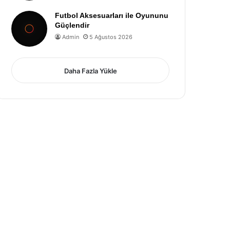
Futbol Aksesuarları ile Oyununu
Güçlendir
Admin
5 Ağustos 2026
Daha Fazla Yükle