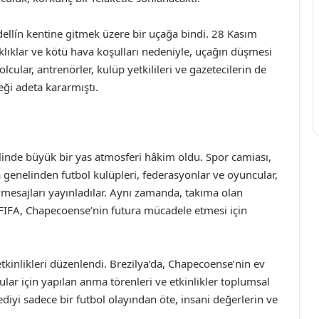
dellín kentine gitmek üzere bir uçağa bindi. 28 Kasım
klıklar ve kötü hava koşulları nedeniyle, uçağın düşmesi
lcular, antrenörler, kulüp yetkilileri ve gazetecilerin de
ği adeta kararmıştı.
linde büyük bir yas atmosferi hâkim oldu. Spor camiası,
a genelinden futbol kulüpleri, federasyonlar ve oyuncular,
esajları yayınladılar. Aynı zamanda, takıma olan
 FIFA, Chapecoense’nin futura mücadele etmesi için
inlikleri düzenlendi. Brezilya’da, Chapecoense’nin ev
lar için yapılan anma törenleri ve etkinlikler toplumsal
ediyi sadece bir futbol olayından öte, insani değerlerin ve