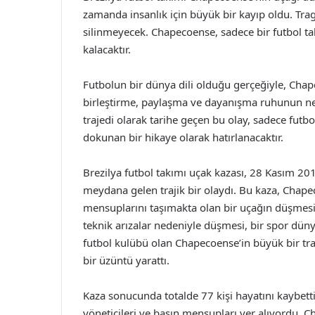
zamanda insanlık için büyük bir kayıp oldu. Trage
silinmeyecek. Chapecoense, sadece bir futbol tak
kalacaktır.
Futbolun bir dünya dili olduğu gerçeğiyle, Chap
birleştirme, paylaşma ve dayanışma ruhunun ne
trajedi olarak tarihe geçen bu olay, sadece futb
dokunan bir hikaye olarak hatırlanacaktır.
Brezilya futbol takımı uçak kazası, 28 Kasım 20
meydana gelen trajik bir olaydı. Bu kaza, Chap
mensuplarını taşımakta olan bir uçağın düşmesi 
teknik arızalar nedeniyle düşmesi, bir spor dünya
futbol kulübü olan Chapecoense’in büyük bir t
bir üzüntü yarattı.
Kaza sonucunda totalde 77 kişi hayatını kaybetti,
yöneticileri ve basın mensupları yer alıyordu. 