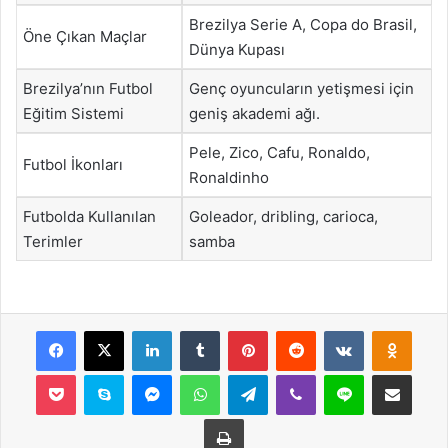
Brezilya Serie A, Copa do Brasil,
Öne Çıkan Maçlar
Dünya Kupası
Brezilya’nın Futbol
Genç oyuncuların yetişmesi için
Eğitim Sistemi
geniş akademi ağı.
Pele, Zico, Cafu, Ronaldo,
Futbol İkonları
Ronaldinho
Futbolda Kullanılan
Goleador, dribling, carioca,
Terimler
samba
Facebook
X
LinkedIn
Tumblr
Pinterest
Reddit
VKontakte
Odnok
Pocket
Skype
Messenger
WhatsApp
Telegram
Viber
Line
E-Posta ile payla
Yazdır