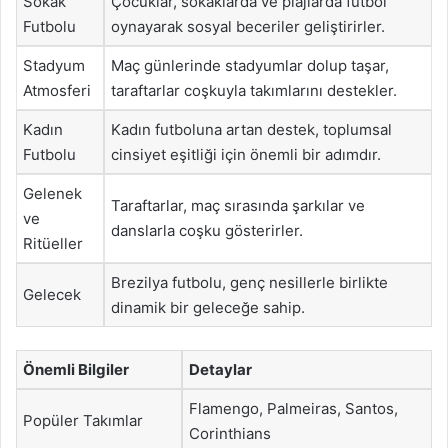
Sokak
Çocuklar, sokaklarda ve plajlarda futbol
Futbolu
oynayarak sosyal beceriler geliştirirler.
Stadyum
Maç günlerinde stadyumlar dolup taşar,
Atmosferi
taraftarlar coşkuyla takımlarını destekler.
Kadın
Kadın futboluna artan destek, toplumsal
Futbolu
cinsiyet eşitliği için önemli bir adımdır.
Gelenek
Taraftarlar, maç sırasında şarkılar ve
ve
danslarla coşku gösterirler.
Ritüeller
Brezilya futbolu, genç nesillerle birlikte
Gelecek
dinamik bir geleceğe sahip.
Önemli Bilgiler
Detaylar
Flamengo, Palmeiras, Santos,
Popüler Takımlar
Corinthians