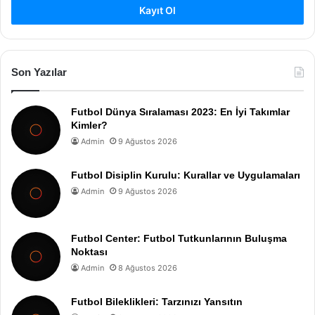
Kayıt Ol
Son Yazılar
Futbol Dünya Sıralaması 2023: En İyi Takımlar
Kimler?
Admin
9 Ağustos 2026
Futbol Disiplin Kurulu: Kurallar ve Uygulamaları
Admin
9 Ağustos 2026
Futbol Center: Futbol Tutkunlarının Buluşma
Noktası
Admin
8 Ağustos 2026
Futbol Bileklikleri: Tarzınızı Yansıtın