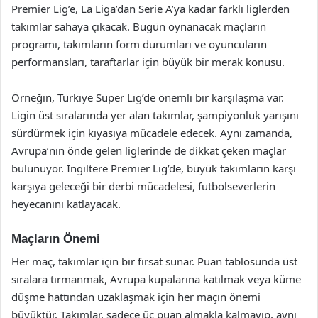
Premier Lig’e, La Liga’dan Serie A’ya kadar farklı liglerden
takımlar sahaya çıkacak. Bugün oynanacak maçların
programı, takımların form durumları ve oyuncuların
performansları, taraftarlar için büyük bir merak konusu.
Örneğin, Türkiye Süper Lig’de önemli bir karşılaşma var.
Ligin üst sıralarında yer alan takımlar, şampiyonluk yarışını
sürdürmek için kıyasıya mücadele edecek. Aynı zamanda,
Avrupa’nın önde gelen liglerinde de dikkat çeken maçlar
bulunuyor. İngiltere Premier Lig’de, büyük takımların karşı
karşıya geleceği bir derbi mücadelesi, futbolseverlerin
heyecanını katlayacak.
Maçların Önemi
Her maç, takımlar için bir fırsat sunar. Puan tablosunda üst
sıralara tırmanmak, Avrupa kupalarına katılmak veya küme
düşme hattından uzaklaşmak için her maçın önemi
büyüktür. Takımlar, sadece üç puan almakla kalmayıp, aynı