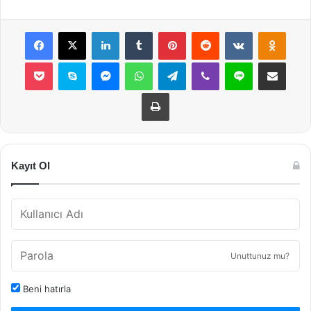
Facebook
X
LinkedIn
Tumblr
Pinterest
Reddit
VKontakte
Odnok
Pocket
Skype
Messenger
WhatsApp
Telegram
Viber
Line
E-Posta ile payla
Yazdır
Kayıt Ol
Unuttunuz mu?
Beni hatırla