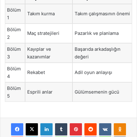
Bölüm
Takım kurma
Takım çalışmasının önemi
1
Bölüm
Maç stratejileri
Pazarlık ve planlama
2
Bölüm
Kayıplar ve
Başarıda arkadaşlığın
3
kazanımlar
değeri
Bölüm
Rekabet
Adil oyun anlayışı
4
Bölüm
Esprili anlar
Gülümsemenin gücü
5
Facebook
X
LinkedIn
Tumblr
Pinterest
Reddit
VKontakte
Odnok
Pocket
Skype
Messenger
WhatsApp
Telegram
Viber
Line
E-Posta ile payla