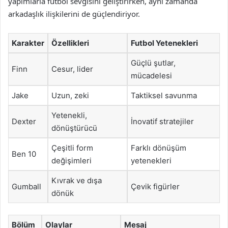
yapımlarla futbol sevgisini geliştirirken, aynı zamanda
arkadaşlık ilişkilerini de güçlendiriyor.
Karakter
Özellikleri
Futbol Yetenekleri
Güçlü şutlar,
Finn
Cesur, lider
mücadelesi
Jake
Uzun, zeki
Taktiksel savunma
Yetenekli,
Dexter
İnovatif stratejiler
dönüştürücü
Çeşitli form
Farklı dönüşüm
Ben 10
değişimleri
yetenekleri
Kıvrak ve dışa
Gumball
Çevik figürler
dönük
Bölüm
Olaylar
Mesaj