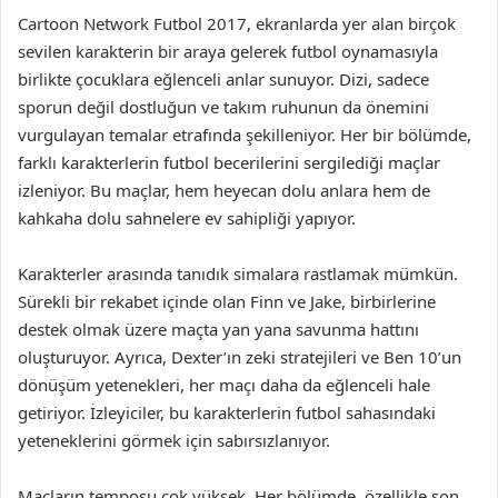
Cartoon Network Futbol 2017, ekranlarda yer alan birçok
sevilen karakterin bir araya gelerek futbol oynamasıyla
birlikte çocuklara eğlenceli anlar sunuyor. Dizi, sadece
sporun değil dostluğun ve takım ruhunun da önemini
vurgulayan temalar etrafında şekilleniyor. Her bir bölümde,
farklı karakterlerin futbol becerilerini sergilediği maçlar
izleniyor. Bu maçlar, hem heyecan dolu anlara hem de
kahkaha dolu sahnelere ev sahipliği yapıyor.
Karakterler arasında tanıdık simalara rastlamak mümkün.
Sürekli bir rekabet içinde olan Finn ve Jake, birbirlerine
destek olmak üzere maçta yan yana savunma hattını
oluşturuyor. Ayrıca, Dexter’ın zeki stratejileri ve Ben 10’un
dönüşüm yetenekleri, her maçı daha da eğlenceli hale
getiriyor. İzleyiciler, bu karakterlerin futbol sahasındaki
yeteneklerini görmek için sabırsızlanıyor.
Maçların temposu çok yüksek. Her bölümde, özellikle son