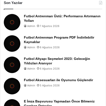
Son Yazılar
Futbol Antrenman Üstü: Performansı Artırmanın
Yolları
Admin
7 Ağustos 2026
Futbol Antrenman Programı PDF İndirilebilir
Kaynaklar
Admin
6 Ağustos 2026
Futbol Altyapı Seçmeleri 2023: Geleceğin
Yıldızları Aranıyor
Admin
6 Ağustos 2026
Futbol Aksesuarları ile Oyununu Güçlendir
Admin
5 Ağustos 2026
E İmza Başvurusu Yapmadan Önce Bilmeniz
Gereken Detaylar