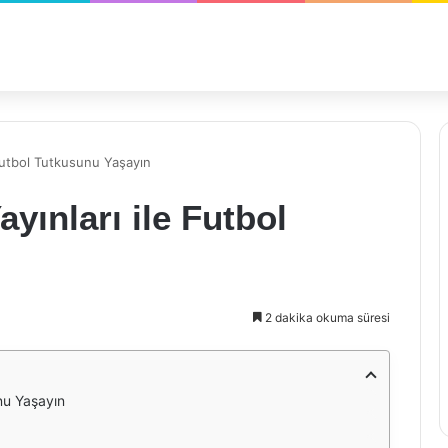
 Futbol Tutkusunu Yaşayın
ayınları ile Futbol
2 dakika okuma süresi
unu Yaşayın