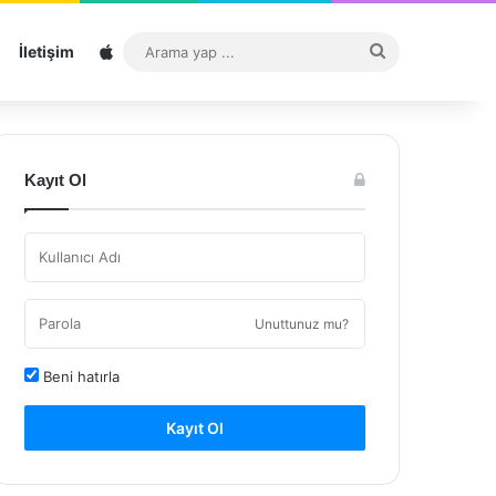
Sitemap
Arama
İletişim
yap
...
Kayıt Ol
Unuttunuz mu?
Beni hatırla
Kayıt Ol