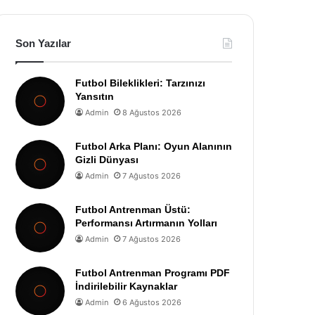
Son Yazılar
Futbol Bileklikleri: Tarzınızı
Yansıtın
Admin
8 Ağustos 2026
Futbol Arka Planı: Oyun Alanının
Gizli Dünyası
Admin
7 Ağustos 2026
Futbol Antrenman Üstü:
Performansı Artırmanın Yolları
Admin
7 Ağustos 2026
Futbol Antrenman Programı PDF
İndirilebilir Kaynaklar
Admin
6 Ağustos 2026