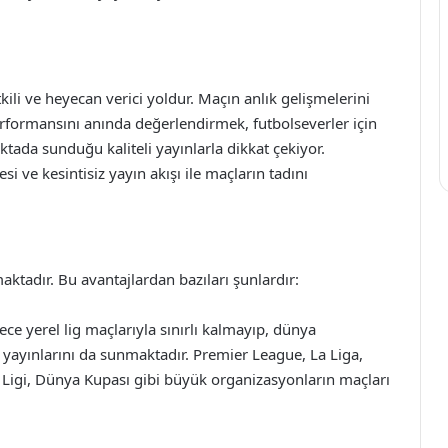
tkili ve heyecan verici yoldur. Maçın anlık gelişmelerini
rformansını anında değerlendirmek, futbolseverler için
tada sunduğu kaliteli yayınlarla dikkat çekiyor.
si ve kesintisiz yayın akışı ile maçların tadını
aktadır. Bu avantajlardan bazıları şunlardır:
ce yerel lig maçlarıyla sınırlı kalmayıp, dünya
ı yayınlarını da sunmaktadır. Premier League, La Liga,
r Ligi, Dünya Kupası gibi büyük organizasyonların maçları