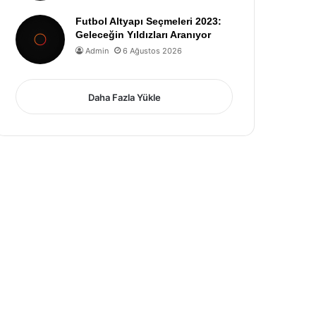
Futbol Altyapı Seçmeleri 2023:
Geleceğin Yıldızları Aranıyor
Admin
6 Ağustos 2026
Daha Fazla Yükle