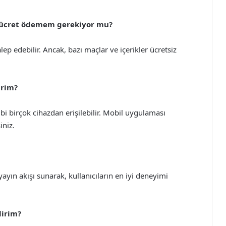
ir ücret ödemem gerekiyor mu?
alep edebilir. Ancak, bazı maçlar ve içerikler ücretsiz
irim?
gibi birçok cihazdan erişilebilir. Mobil uygulaması
iniz.
ayın akışı sunarak, kullanıcıların en iyi deneyimi
lirim?