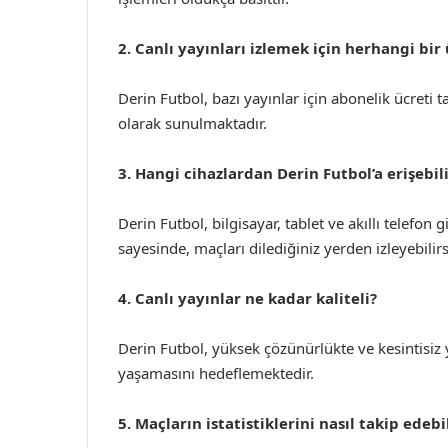
2. Canlı yayınları izlemek için herhangi b
Derin Futbol, bazı yayınlar için abonelik ücreti t
olarak sunulmaktadır.
3. Hangi cihazlardan Derin Futbol’a erişebil
Derin Futbol, bilgisayar, tablet ve akıllı telefon 
sayesinde, maçları dilediğiniz yerden izleyebilirs
4. Canlı yayınlar ne kadar kaliteli?
Derin Futbol, yüksek çözünürlükte ve kesintisiz y
yaşamasını hedeflemektedir.
5. Maçların istatistiklerini nasıl takip edebi