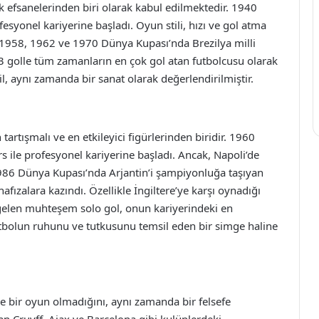
ük efsanelerinden biri olarak kabul edilmektedir. 1940
esyonel kariyerine başladı. Oyun stili, hızı ve gol atma
i. 1958, 1962 ve 1970 Dünya Kupası’nda Brezilya milli
83 golle tüm zamanların en çok gol atan futbolcusu olarak
l, aynı zamanda bir sanat olarak değerlendirilmiştir.
artışmalı ve en etkileyici figürlerinden biridir. 1960
 ile profesyonel kariyerine başladı. Ancak, Napoli’de
 1986 Dünya Kupası’nda Arjantin’i şampiyonluğa taşıyan
ızalara kazındı. Özellikle İngiltere’ye karşı oynadığı
n gelen muhteşem solo gol, onun kariyerindeki en
utbolun ruhunu ve tutkusunu temsil eden bir simge haline
ce bir oyun olmadığını, aynı zamanda bir felsefe