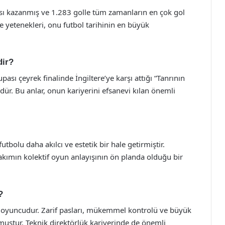
pası kazanmış ve 1.283 golle tüm zamanların en çok gol
ve yetenekleri, onu futbol tarihinin en büyük
dir?
ı çeyrek finalinde İngiltere’ye karşı attığı “Tanrının
ür. Bu anlar, onun kariyerini efsanevi kılan önemli
utbolu daha akılcı ve estetik bir hale getirmiştir.
akımın kolektif oyun anlayışının ön planda olduğu bir
?
r oyuncudur. Zarif pasları, mükemmel kontrolü ve büyük
rmuştur. Teknik direktörlük kariyerinde de önemli