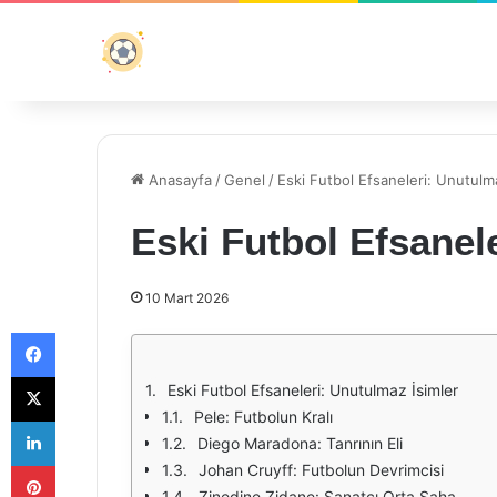
Anasayfa
/
Genel
/
Eski Futbol Efsaneleri: Unutulm
Eski Futbol Efsanel
10 Mart 2026
Facebook
X
Eski Futbol Efsaneleri: Unutulmaz İsimler
Pele: Futbolun Kralı
LinkedIn
Diego Maradona: Tanrının Eli
Pinterest
Johan Cruyff: Futbolun Devrimcisi
Zinedine Zidane: Sanatçı Orta Saha