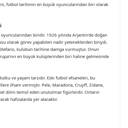
ni, futbol tarihinin en büyük oyuncularından biri olarak
ü
ü oyuncularından biridir. 1926 yılında Arjantin’de doğan
su olarak görev yapabilen nadir yeteneklerden biriydi.
Di Stefano, kulübün tarihine damga vurmuştur. Onun
Avrupa’nın en büyük kulüplerinden biri haline gelmesinde
utku ve yaşam tarzıdır. Eski futbol efsaneleri, bu
lere ilham vermiştir. Pele, Maradona, Cruyff, Zidane,
sel dilini temsil eden unutulmaz figürlerdir. Onların
rak hafızalarda yer alacaktır.