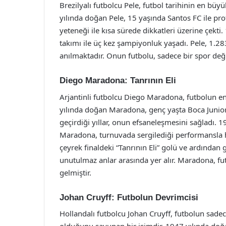
Brezilyalı futbolcu Pele, futbol tarihinin en büy
yılında doğan Pele, 15 yaşında Santos FC ile prof
yeteneği ile kısa sürede dikkatleri üzerine çekt
takımı ile üç kez şampiyonluk yaşadı. Pele, 1.2
anılmaktadır. Onun futbolu, sadece bir spor deği
Diego Maradona: Tanrının Eli
Arjantinli futbolcu Diego Maradona, futbolun en t
yılında doğan Maradona, genç yaşta Boca Juniors
geçirdiği yıllar, onun efsaneleşmesini sağladı.
Maradona, turnuvada sergilediği performansla haf
çeyrek finaldeki “Tanrının Eli” golü ve ardında
unutulmaz anlar arasında yer alır. Maradona, f
gelmiştir.
Johan Cruyff: Futbolun Devrimcisi
Hollandalı futbolcu Johan Cruyff, futbolun sade