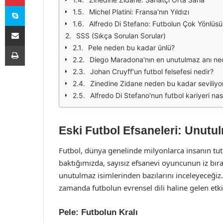
Skype
Michel Platini: Fransa'nın Yıldızı
Alfredo Di Stefano: Futbolun Çok Yönlüsü
E-Posta ile paylaş
SSS (Sıkça Sorulan Sorular)
Yazdır
Pele neden bu kadar ünlü?
Diego Maradona'nın en unutulmaz anı ne
Johan Cruyff'un futbol felsefesi nedir?
Zinedine Zidane neden bu kadar seviliyo
Alfredo Di Stefano'nun futbol kariyeri nas
Eski Futbol Efsaneleri: Unutul
Futbol, dünya genelinde milyonlarca insanın tutk
baktığımızda, sayısız efsanevi oyuncunun iz bırak
unutulmaz isimlerinden bazılarını inceleyeceğiz.
zamanda futbolun evrensel dili haline gelen etkil
Pele: Futbolun Kralı