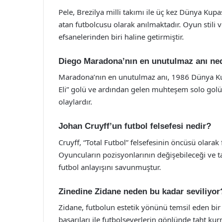
Pele, Brezilya milli takımı ile üç kez Dünya Ku
atan futbolcusu olarak anılmaktadır. Oyun stili 
efsanelerinden biri haline getirmiştir.
Diego Maradona’nın en unutulmaz anı ne
Maradona’nın en unutulmaz anı, 1986 Dünya Kupas
Eli” golü ve ardından gelen muhteşem solo golüd
olaylardır.
Johan Cruyff’un futbol felsefesi nedir?
Cruyff, “Total Futbol” felsefesinin öncüsü olarak f
Oyuncuların pozisyonlarının değişebileceği ve t
futbol anlayışını savunmuştur.
Zinedine Zidane neden bu kadar seviliyor
Zidane, futbolun estetik yönünü temsil eden bi
başarıları ile futbolseverlerin gönlünde taht ku