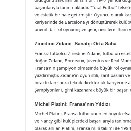
olduğunu savunan bir isimdir. 1947 yılında doğa
başarılarıyla tanınmaktadır. “Total Futbol” felsef
ve estetik bir hale getirmiştir. Oyuncu olarak kaz
kariyerinde de Barcelona’yı dönüştürerek kulüb
önemli bir rol oynamış ve genç nesillere ilham v
Zinedine Zidane: Sanatçı Orta Saha
Fransız futbolcu Zinedine Zidane, futbolun este
doğan Zidane, Bordeaux, Juventus ve Real Madr
Fransa’nın şampiyon olmasında büyük rol oynamış 
yazdırmıştır. Zidane’ın oyun stili, zarif pasları
bıraktıktan sonra teknik direktörlük kariyerine 
Şampiyonlar Ligi’ni kazanarak büyük bir başarı e
Michel Platini: Fransa’nın Yıldızı
Michel Platini, Fransa futbolunun en büyük efsan
ve Nancy gibi kulüplerdeki başarılarıyla tanınma
olarak anılan Platini, Fransa milli takımı ile 1