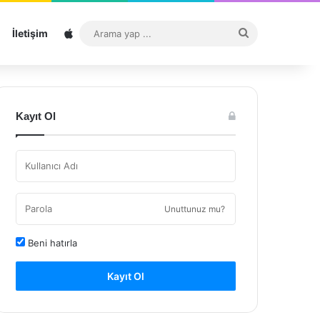
Sitemap
Arama
İletişim
yap
...
Kayıt Ol
Unuttunuz mu?
Beni hatırla
Kayıt Ol