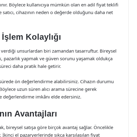
nır. Böylece kullanıcıya mümkün olan en adil fiyat teklifi
de satıcı, cihazının neden o değerde olduğunu daha net
 İşlem Kolaylığı
m verdiği unsurlardan biri zamandan tasarruftur. Bireysel
şmak, pazarlık yapmak ve güven sorunu yaşamak oldukça
reci daha pratik hale getirir.
 sürede ön değerlendirme alabilirsiniz. Cihazın durumu
. Böylece uzun süren alıcı arama sürecine gerek
de değerlendirme imkânı elde edersiniz.
ın Avantajları
, bireysel satışa göre birçok avantaj sağlar. Öncelikle
kinci el pazaryerlerinde sıkça karşılaşılan fiyat