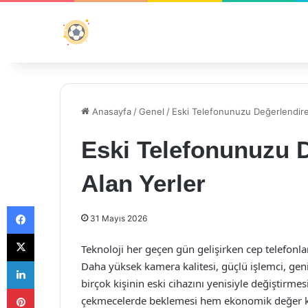
Anasayfa
/
Genel
/
Eski Telefonunuzu Değerlendire
Eski Telefonunuzu D
Alan Yerler
Facebook
31 Mayıs 2026
X
Teknoloji her geçen gün gelişirken cep telefonları
LinkedIn
Daha yüksek kamera kalitesi, güçlü işlemci, geni
birçok kişinin eski cihazını yenisiyle değiştirm
Pinterest
çekmecelerde beklemesi hem ekonomik değer kay