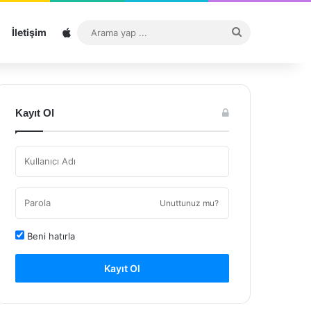
Sitemap
Arama
İletişim
yap
...
Kayıt Ol
Unuttunuz mu?
Beni hatırla
Kayıt Ol