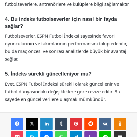
futbolseverlere, antrenörlere ve kulüplere bilgi sağlamaktır.
4. Bu indeks futbolseverler için nasıl bir fayda
sağlar?
Futbolseverler, ESPN Futbol İndeksi sayesinde favori
oyuncularının ve takımlarının performansını takip edebilir,
bu da maç öncesi ve sonrası analizlerde büyük bir avantaj
sağlar.
5. İndeks sürekli güncelleniyor mu?
Evet, ESPN Futbol İndeksi sürekli olarak güncellenir ve
futbol dünyasındaki değişikliklere göre revize edilir. Bu
sayede en güncel verilere ulaşmak mümkündür.
Facebook
X
LinkedIn
Tumblr
Pinterest
Reddit
VKontakte
Odnok
Pocket
Skype
Messenger
WhatsApp
Telegram
Viber
Line
E-Posta ile payla