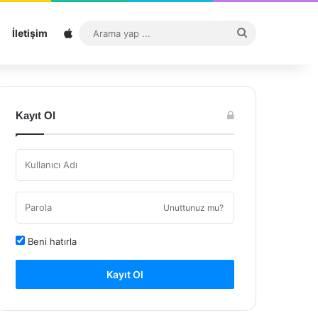
Sitemap
Arama
İletişim
yap
...
Kayıt Ol
Unuttunuz mu?
Beni hatırla
Kayıt Ol