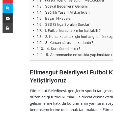
Kursun İçeriği ve Eğitim Metodolojisi
Skype
Sosyal Becerilerin Gelişimi
Sağlıklı Yaşam Alışkanlıkları
E-Posta ile paylaş
Başarı Hikayeleri
Yazdır
SSS (Sıkça Sorulan Sorular)
1. Futbol kursuna kimler katılabilir?
2. Kursa katılmak için herhangi bir ön koş
3. Kursun süresi ne kadardır?
4. Kurs ücretli midir?
5. Antrenmanlar ne sıklıkla yapılmaktadır
Etimesgut Belediyesi Futbol Ku
Yetiştiriyoruz
Etimesgut Belediyesi, gençlerin sporla tanışmas
düzenlediği futbol kursları ile dikkat çekmektedir
gelişimlerine katkıda bulunmanın yanı sıra, sosy
benimsemelerine de olanak tanımaktadır. Etimesg