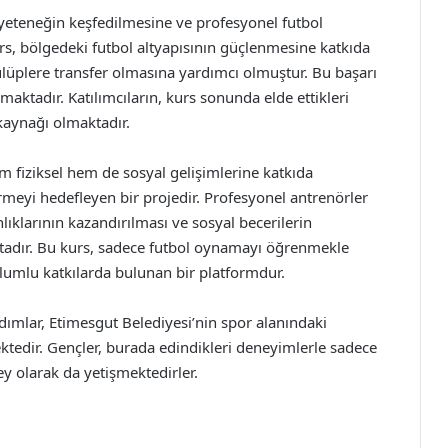
 yeteneğin keşfedilmesine ve profesyonel futbol
rs, bölgedeki futbol altyapısının güçlenmesine katkıda
üplere transfer olmasına yardımcı olmuştur. Bu başarı
amaktadır. Katılımcıların, kurs sonunda elde ettikleri
kaynağı olmaktadır.
m fiziksel hem de sosyal gelişimlerine katkıda
irmeyi hedefleyen bir projedir. Profesyonel antrenörler
nlıklarının kazandırılması ve sosyal becerilerin
aktadır. Bu kurs, sadece futbol oynamayı öğrenmekle
lumlu katkılarda bulunan bir platformdur.
 adımlar, Etimesgut Belediyesi’nin spor alanındaki
ktedir. Gençler, burada edindikleri deneyimlerle sadece
ey olarak da yetişmektedirler.