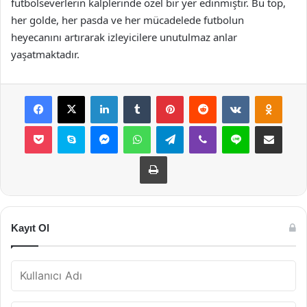
futbolseverlerin kalplerinde özel bir yer edinmiştir. Bu top,
her golde, her pasda ve her mücadelede futbolun
heyecanını artırarak izleyicilere unutulmaz anlar
yaşatmaktadır.
Facebook
X
LinkedIn
Tumblr
Pinterest
Reddit
VKontakte
Odnok
Pocket
Skype
Messenger
WhatsApp
Telegram
Viber
Line
E-Posta ile payla
Yazdır
Kayıt Ol