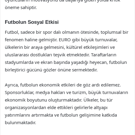
öneme sahiptir.
Futbolun Sosyal Etkisi
Futbol, sadece bir spor dalı olmanın ötesinde, toplumsal bir
fenomen haline gelmiştir. EURO gibi büyük turnuvalar,
ülkelerin bir araya gelmesini, kültürel etkileşimleri ve
uluslararası dostlukları teşvik etmektedir. Taraftarların
stadyumlarda ve ekran başında yaşadığı heyecan, futbolun
birleştirici gücünü gözler önüne sermektedir.
Ayrıca, futbolun ekonomik etkileri de göz ardı edilemez.
Sponsorluklar, medya hakları ve turizm, büyük turnuvaların
ekonomik boyutunu oluşturmaktadır. Ülkeler, bu tür
organizasyonlardan elde ettikleri gelirlerle altyapı
yatırımlarını artırmakta ve futbolun gelişimine katkıda
bulunmaktadır.