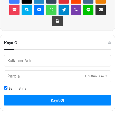
Pocket
Skype
Messenger
WhatsApp
Telegram
Viber
Line
E-Posta ile payla
Yazdır
Kayıt Ol
Unuttunuz mu?
Beni hatırla
Kayıt Ol