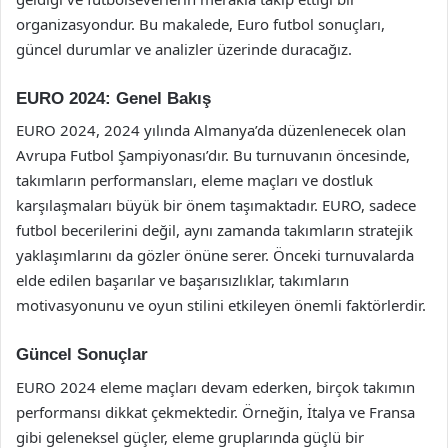
organizasyondur. Bu makalede, Euro futbol sonuçları,
güncel durumlar ve analizler üzerinde duracağız.
EURO 2024: Genel Bakış
EURO 2024, 2024 yılında Almanya’da düzenlenecek olan
Avrupa Futbol Şampiyonası’dır. Bu turnuvanın öncesinde,
takımların performansları, eleme maçları ve dostluk
karşılaşmaları büyük bir önem taşımaktadır. EURO, sadece
futbol becerilerini değil, aynı zamanda takımların stratejik
yaklaşımlarını da gözler önüne serer. Önceki turnuvalarda
elde edilen başarılar ve başarısızlıklar, takımların
motivasyonunu ve oyun stilini etkileyen önemli faktörlerdir.
Güncel Sonuçlar
EURO 2024 eleme maçları devam ederken, birçok takımın
performansı dikkat çekmektedir. Örneğin, İtalya ve Fransa
gibi geleneksel güçler, eleme gruplarında güçlü bir