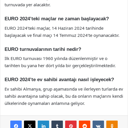
turnuvada yer alacaktır.
EURO 2024’teki maçlar ne zaman başlayacak?
EURO 2024’teki maçlar, 14 Haziran 2024 tarihinde
başlayacak ve final maçı 14 Temmuz 2024’te oynanacaktır.
EURO turnuvalarının tarihi nedir?
İlk EURO turnuvası 1960 yılında düzenlenmiştir ve o
tarihten bu yana her dört yılda bir gerçekleştirilmektedir.
EURO 2024’te ev sahibi avantajı nasıl işleyecek?
Ev sahibi Almanya, grup aşamasında ve ilerleyen turlarda ev
sahibi avantajına sahip olacak, bu da onların maçlarını kendi
ülkelerinde oynamaları anlamına geliyor.
Facebook
X
LinkedIn
Tumblr
Pinterest
Reddit
VKontakte
Odnok