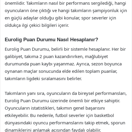
önemlidir. Takımların nasıl bir performans sergilediği, hangi
oyuncuların öne çıktığı ve hangi takımların şampiyonluk için
en güçlü adaylar olduğu gibi konular, spor severler için
oldukça ilgi çekici bilgileri içerir.
Eurolig Puan Durumu Nasıl Hesaplanır?
Eurolig Puan Durumu, belirli bir sistemle hesaplanır. Her bir
galibiyet, takıma 2 puan kazandırırken, mağlubiyet
durumunda puan kaybı yaşanmaz. Ayrıca, sezon boyunca
oynanan maçlar sonucunda elde edilen toplam puanlar,
takımların ligdeki sıralamasını belirler.
Takımların yanı sıra, oyuncuların da bireysel performansları,
Eurolig Puan Durumu üzerinde önemli bir etkiye sahiptir.
Oyuncuların istatistikleri, takımın genel başarısını
etkileyebilir. Bu nedenle, futbol severler için basketbol
dünyasındaki oyuncu performanslarını takip etmek, sporun
dinamiklerini anlamak açısından faydalı olabilir.