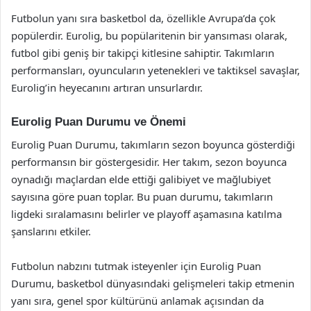
Futbolun yanı sıra basketbol da, özellikle Avrupa’da çok
popülerdir. Eurolig, bu popülaritenin bir yansıması olarak,
futbol gibi geniş bir takipçi kitlesine sahiptir. Takımların
performansları, oyuncuların yetenekleri ve taktiksel savaşlar,
Eurolig’in heyecanını artıran unsurlardır.
Eurolig Puan Durumu ve Önemi
Eurolig Puan Durumu, takımların sezon boyunca gösterdiği
performansın bir göstergesidir. Her takım, sezon boyunca
oynadığı maçlardan elde ettiği galibiyet ve mağlubiyet
sayısına göre puan toplar. Bu puan durumu, takımların
ligdeki sıralamasını belirler ve playoff aşamasına katılma
şanslarını etkiler.
Futbolun nabzını tutmak isteyenler için Eurolig Puan
Durumu, basketbol dünyasındaki gelişmeleri takip etmenin
yanı sıra, genel spor kültürünü anlamak açısından da