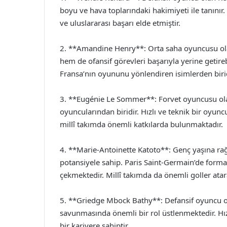
boyu ve hava toplarındaki hakimiyeti ile tanınır
ve uluslararası başarı elde etmiştir.
2. **Amandine Henry**: Orta saha oyuncusu olan
hem de ofansif görevleri başarıyla yerine getir
Fransa’nın oyununu yönlendiren isimlerden birid
3. **Eugénie Le Sommer**: Forvet oyuncusu ola
oyuncularından biridir. Hızlı ve teknik bir oy
millî takımda önemli katkılarda bulunmaktadır.
4. **Marie-Antoinette Katoto**: Genç yaşına rağ
potansiyele sahip. Paris Saint-Germain’de forma g
çekmektedir. Millî takımda da önemli goller atar
5. **Griedge Mbock Bathy**: Defansif oyuncu 
savunmasında önemli bir rol üstlenmektedir. Hız
bir kariyere sahiptir.