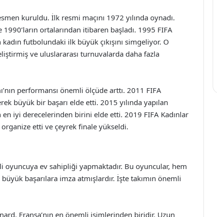
resmen kuruldu. İlk resmi maçını 1972 yılında oynadı.
 1990’ların ortalarından itibaren başladı. 1995 FIFA
 kadın futbolundaki ilk büyük çıkışını simgeliyor. O
liştirmiş ve uluslararası turnuvalarda daha fazla
ımı’nın performansı önemli ölçüde arttı. 2011 FIFA
ek büyük bir başarı elde etti. 2015 yılında yapılan
 en iyi derecelerinden birini elde etti. 2019 FIFA Kadınlar
organize etti ve çeyrek finale yükseldi.
kli oyuncuya ev sahipliği yapmaktadır. Bu oyuncular, hem
büyük başarılara imza atmışlardır. İşte takımın önemli
ard, Fransa’nın en önemli isimlerinden biridir. Uzun