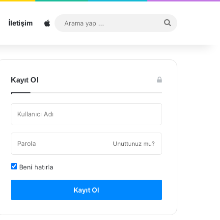
Sitemap
Arama
İletişim
yap
...
Kayıt Ol
Unuttunuz mu?
Beni hatırla
Kayıt Ol