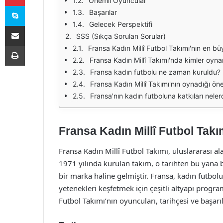
Önemli Oyuncular
Skype
Başarılar
Gelecek Perspektifi
E-Posta ile paylaş
SSS (Sıkça Sorulan Sorular)
Yazdır
Fransa Kadın Millî Futbol Takımı'nın en bü
Fransa Kadın Millî Takımı'nda kimler oyn
Fransa kadın futbolu ne zaman kuruldu?
Fransa Kadın Millî Takımı'nın oynadığı öne
Fransa'nın kadın futboluna katkıları neler
Fransa Kadın Millî Futbol Takı
Fransa Kadın Millî Futbol Takımı, uluslararası a
1971 yılında kurulan takım, o tarihten bu yana
bir marka haline gelmiştir. Fransa, kadın futbol
yetenekleri keşfetmek için çeşitli altyapı progr
Futbol Takımı’nın oyuncuları, tarihçesi ve başarıl