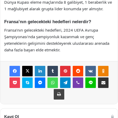
Dünya Kupası eleme maçlarında 8 galibiyet, 1 beraberlik ve
1 mağlubiyet alarak grupta lider konumda yer almıştır.
Fransa’nın gelecekteki hedefleri nelerdir?
Fransa’nın gelecekteki hedefleri, 2024 UEFA Avrupa
Şampiyonası’nda şampiyonluk kazanmak ve genç
yeteneklerin gelişimini destekleyerek uluslararası arenada
daha fazla başarı elde etmektir.
Facebook
X
LinkedIn
Tumblr
Pinterest
Reddit
VKontakte
Odnok
Pocket
Skype
Messenger
WhatsApp
Telegram
Viber
Line
E-Posta ile payla
Yazdır
Kayıt Ol