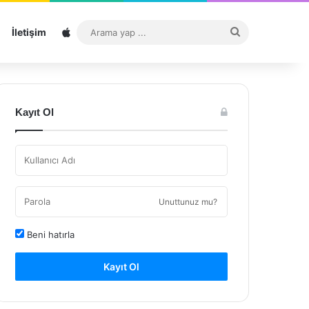
Sitemap
Arama
İletişim
yap
...
Kayıt Ol
Unuttunuz mu?
Beni hatırla
Kayıt Ol