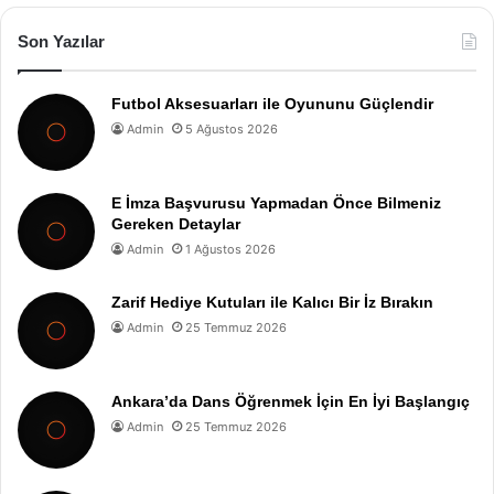
Son Yazılar
Futbol Aksesuarları ile Oyununu Güçlendir
Admin
5 Ağustos 2026
E İmza Başvurusu Yapmadan Önce Bilmeniz
Gereken Detaylar
Admin
1 Ağustos 2026
Zarif Hediye Kutuları ile Kalıcı Bir İz Bırakın
Admin
25 Temmuz 2026
Ankara’da Dans Öğrenmek İçin En İyi Başlangıç
Admin
25 Temmuz 2026