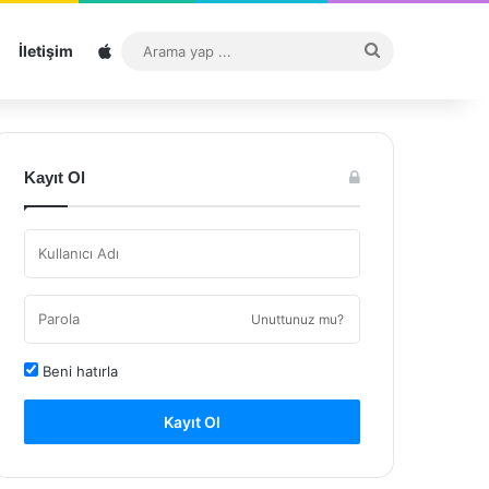
Sitemap
Arama
İletişim
yap
...
Kayıt Ol
Unuttunuz mu?
Beni hatırla
Kayıt Ol