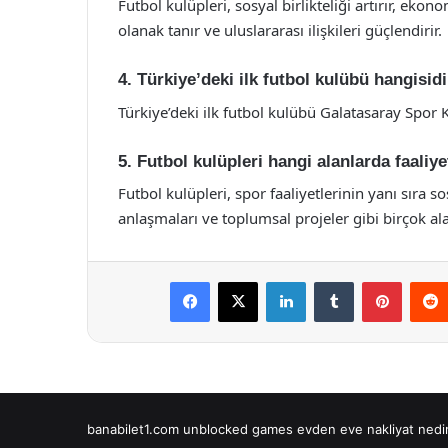
Futbol kulüpleri, sosyal birlikteliği artırır, eko
olanak tanır ve uluslararası ilişkileri güçlendirir.
4. Türkiye’deki ilk futbol kulübü hangisid
Türkiye’deki ilk futbol kulübü Galatasaray Spor 
5. Futbol kulüpleri hangi alanlarda faaliye
Futbol kulüpleri, spor faaliyetlerinin yanı sıra so
anlaşmaları ve toplumsal projeler gibi birçok ala
Facebook
X
LinkedIn
Tumblr
Pintere
banabilet1.com
unblocked games
evden eve nakliyat
nedi