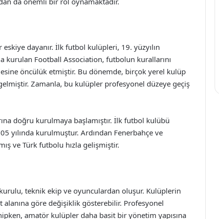
dan da önemli bir rol oynamaktadır.
 eskiye dayanır. İlk futbol kulüpleri, 19. yüzyılın
a kurulan Football Association, futbolun kurallarını
mesine öncülük etmiştir. Bu dönemde, birçok yerel kulüp
gelmiştir. Zamanla, bu kulüpler profesyonel düzeye geçiş
arına doğru kurulmaya başlamıştır. İlk futbol kulübü
905 yılında kurulmuştur. Ardından Fenerbahçe ve
ış ve Türk futbolu hızla gelişmiştir.
 kurulu, teknik ekip ve oyunculardan oluşur. Kulüplerin
alanına göre değişiklik gösterebilir. Profesyonel
ahipken, amatör kulüpler daha basit bir yönetim yapısına