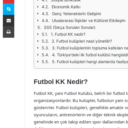
Skype
Ekonomik Katkı
Genç Yeteneklerin Gelişimi
E-Posta ile paylaş
Uluslararası İlişkiler ve Kültürel Etkileşim
Yazdır
SSS (Sıkça Sorulan Sorular)
1. Futbol KK nedir?
2. Futbol kulüpleri nasıl yönetilir?
3. Futbol kulüplerinin topluma katkıları ne
4. Türkiye'deki ilk futbol kulübü hangisidi
5. Futbol kulüpleri hangi alanlarda faaliye
Futbol KK Nedir?
Futbol KK, yani Futbol Kulübü, belirli bir futbo
organizasyonlardır. Bu kulüpler, futbolun yanı s
gösterirler. Futbol kulüpleri, genellikle amatör 
oyuncuların, antrenörlerin ve diğer teknik ekiple
genelinde en çok takip edilen spor dallarından bi