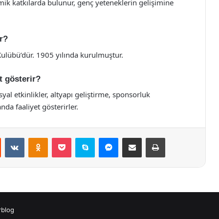
nomik katkılarda bulunur, genç yeteneklerin gelişimine
ir?
Kulübü’dür. 1905 yılında kurulmuştur.
t gösterir?
syal etkinlikler, altyapı geliştirme, sponsorluk
nda faaliyet gösterirler.
st
Reddit
VKontakte
Odnoklassniki
Pocket
Skype
Messenger
E-Posta ile paylaş
Yazdır
rblog