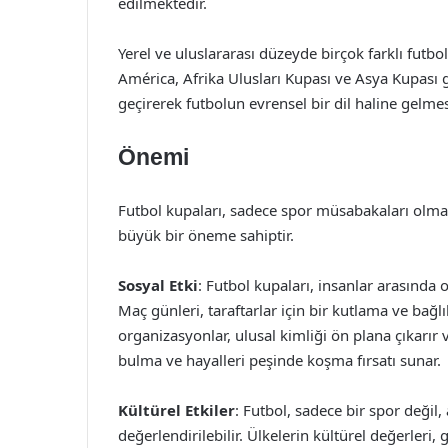
edilmektedir.
Yerel ve uluslararası düzeyde birçok farklı futb
América, Afrika Ulusları Kupası ve Asya Kupası g
geçirerek futbolun evrensel bir dil haline gelm
Önemi
Futbol kupaları, sadece spor müsabakaları olman
büyük bir öneme sahiptir.
Sosyal Etki
: Futbol kupaları, insanlar arasında 
Maç günleri, taraftarlar için bir kutlama ve bağlı
organizasyonlar, ulusal kimliği ön plana çıkarır v
bulma ve hayalleri peşinde koşma fırsatı sunar.
Kültürel Etkiler
: Futbol, sadece bir spor değil
değerlendirilebilir. Ülkelerin kültürel değerleri, 