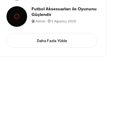
Futbol Aksesuarları ile Oyununu
Güçlendir
Admin
5 Ağustos 2026
Daha Fazla Yükle