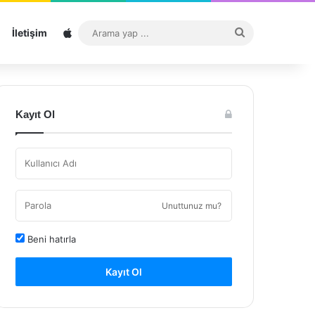
Sitemap
Arama
İletişim
yap
...
Kayıt Ol
Unuttunuz mu?
Beni hatırla
Kayıt Ol