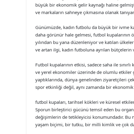
büyük bir ekonomik gelir kaynağı haline gelmişti
ve markaların sahneye çıkmasına olanak tanıyar
Günümüzde, kadın futbolu da büyük bir ivme k
daha görünür hale gelmesi, futbol kupalarının 
yılından bu yana düzenleniyor ve katılan ülkeleri
ve artan ilgi, kadın futboluna ayrılan bütçeleri
Futbol kupalarının etkisi, sadece saha ile sınır
ve yerel ekonomiler üzerinde de olumlu etkiler g
yaptıklarında, dünya genelinden ziyaretçileri çekm
spor etkinliği değil, aynı zamanda bir ekonomik h
futbol kupaları, tarihsel kökleri ve küresel etkil
Sporun birleştirici gücünü temsil eden bu orga
değişimlerin de tetikleyicisi konumundadır. Bu 
yaşam biçimi, bir tutku, bir milli kimlik ve çok d