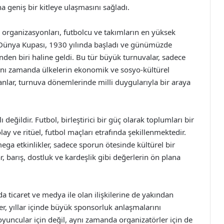
a geniş bir kitleye ulaşmasını sağladı.
organizasyonları, futbolcu ve takımların en yüksek
 Dünya Kupası, 1930 yılında başladı ve günümüzde
nden biri haline geldi. Bu tür büyük turnuvalar, sadece
ynı zamanda ülkelerin ekonomik ve sosyo-kültürel
sanlar, turnuva dönemlerinde milli duygularıyla bir araya
değildir. Futbol, birleştirici bir güç olarak toplumları bir
lay ve ritüel, futbol maçları etrafında şekillenmektedir.
ga etkinlikler, sadece sporun ötesinde kültürel bir
, barış, dostluk ve kardeşlik gibi değerlerin ön plana
a ticaret ve medya ile olan ilişkilerine de yakından
ler, yıllar içinde büyük sponsorluk anlaşmalarını
oyuncular için değil, aynı zamanda organizatörler için de