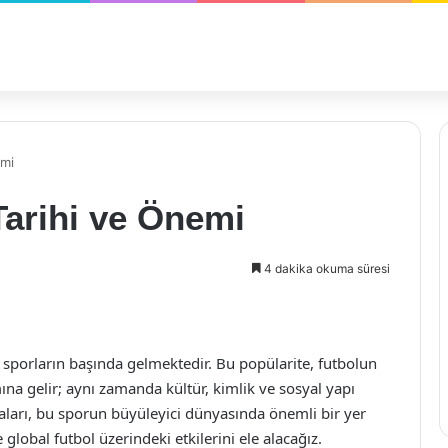
emi
Tarihi ve Önemi
4 dakika okuma süresi
sporların başında gelmektedir. Bu popülarite, futbolun
na gelir; aynı zamanda kültür, kimlik ve sosyal yapı
paları, bu sporun büyüleyici dünyasında önemli bir yer
 global futbol üzerindeki etkilerini ele alacağız.