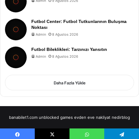
Admin
9 Ağustos 2026
Futbol Center: Futbol Tutkunlarının Buluşma
Noktası
Admin
8 Ağustos 2026
Futbol Bileklikleri: Tarzınızı Yansıtın
Admin
8 Ağustos 2026
Daha Fazla Yükle
banabilet1.com
unblocked games
evden eve nakliyat
nedirblog