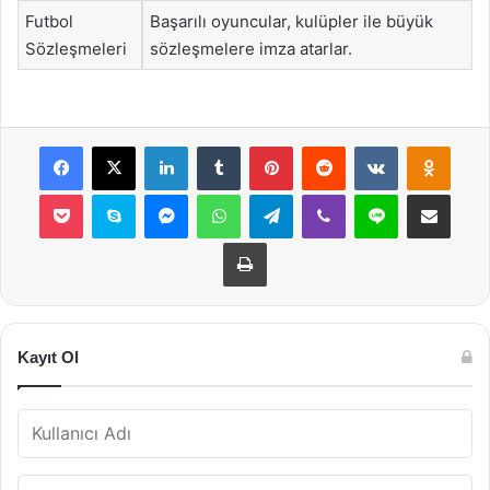
Futbol
Başarılı oyuncular, kulüpler ile büyük
Sözleşmeleri
sözleşmelere imza atarlar.
Facebook
X
LinkedIn
Tumblr
Pinterest
Reddit
VKontakte
Odnok
Pocket
Skype
Messenger
WhatsApp
Telegram
Viber
Line
E-Posta ile payla
Yazdır
Kayıt Ol