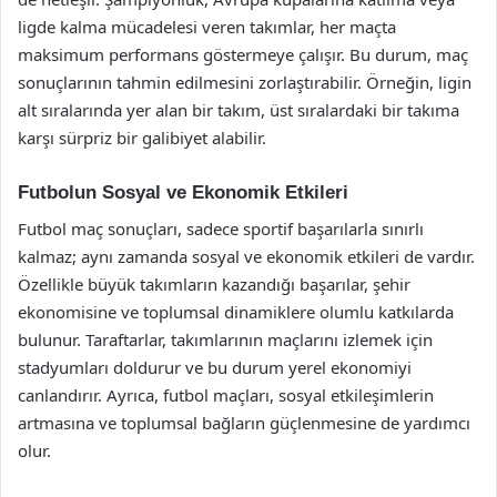
ligde kalma mücadelesi veren takımlar, her maçta
maksimum performans göstermeye çalışır. Bu durum, maç
sonuçlarının tahmin edilmesini zorlaştırabilir. Örneğin, ligin
alt sıralarında yer alan bir takım, üst sıralardaki bir takıma
karşı sürpriz bir galibiyet alabilir.
Futbolun Sosyal ve Ekonomik Etkileri
Futbol maç sonuçları, sadece sportif başarılarla sınırlı
kalmaz; aynı zamanda sosyal ve ekonomik etkileri de vardır.
Özellikle büyük takımların kazandığı başarılar, şehir
ekonomisine ve toplumsal dinamiklere olumlu katkılarda
bulunur. Taraftarlar, takımlarının maçlarını izlemek için
stadyumları doldurur ve bu durum yerel ekonomiyi
canlandırır. Ayrıca, futbol maçları, sosyal etkileşimlerin
artmasına ve toplumsal bağların güçlenmesine de yardımcı
olur.