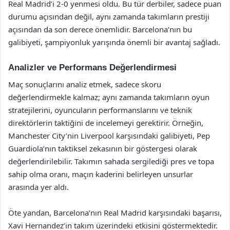
Real Madrid’i 2-0 yenmesi oldu. Bu tür derbiler, sadece puan
durumu açısından değil, aynı zamanda takımların prestiji
açısından da son derece önemlidir. Barcelona’nın bu
galibiyeti, şampiyonluk yarışında önemli bir avantaj sağladı.
Analizler ve Performans Değerlendirmesi
Maç sonuçlarını analiz etmek, sadece skoru
değerlendirmekle kalmaz; aynı zamanda takımların oyun
stratejilerini, oyuncuların performanslarını ve teknik
direktörlerin taktiğini de incelemeyi gerektirir. Örneğin,
Manchester City’nin Liverpool karşısındaki galibiyeti, Pep
Guardiola’nın taktiksel zekasının bir göstergesi olarak
değerlendirilebilir. Takımın sahada sergilediği pres ve topa
sahip olma oranı, maçın kaderini belirleyen unsurlar
arasında yer aldı.
Öte yandan, Barcelona’nın Real Madrid karşısındaki başarısı,
Xavi Hernandez’in takım üzerindeki etkisini göstermektedir.