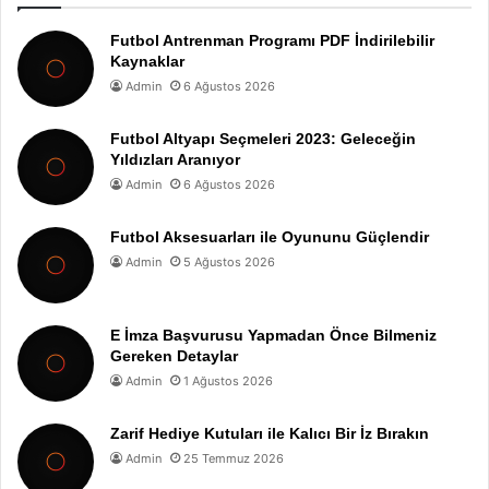
Futbol Antrenman Programı PDF İndirilebilir
Kaynaklar
Admin
6 Ağustos 2026
Futbol Altyapı Seçmeleri 2023: Geleceğin
Yıldızları Aranıyor
Admin
6 Ağustos 2026
Futbol Aksesuarları ile Oyununu Güçlendir
Admin
5 Ağustos 2026
E İmza Başvurusu Yapmadan Önce Bilmeniz
Gereken Detaylar
Admin
1 Ağustos 2026
Zarif Hediye Kutuları ile Kalıcı Bir İz Bırakın
Admin
25 Temmuz 2026