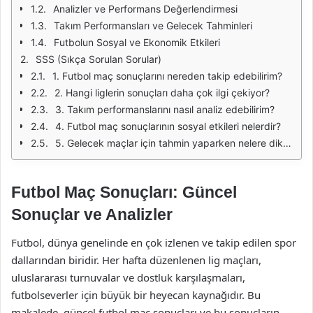
Analizler ve Performans Değerlendirmesi
Takım Performansları ve Gelecek Tahminleri
Futbolun Sosyal ve Ekonomik Etkileri
SSS (Sıkça Sorulan Sorular)
1. Futbol maç sonuçlarını nereden takip edebilirim?
2. Hangi liglerin sonuçları daha çok ilgi çekiyor?
3. Takım performanslarını nasıl analiz edebilirim?
4. Futbol maç sonuçlarının sosyal etkileri nelerdir?
5. Gelecek maçlar için tahmin yaparken nelere dikkat etmeliyim?
Futbol Maç Sonuçları: Güncel
Sonuçlar ve Analizler
Futbol, dünya genelinde en çok izlenen ve takip edilen spor
dallarından biridir. Her hafta düzenlenen lig maçları,
uluslararası turnuvalar ve dostluk karşılaşmaları,
futbolseverler için büyük bir heyecan kaynağıdır. Bu
makalede, güncel futbol maç sonuçları ve bu sonuçların