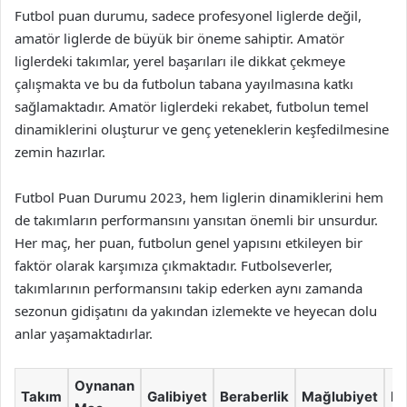
Futbol puan durumu, sadece profesyonel liglerde değil,
amatör liglerde de büyük bir öneme sahiptir. Amatör
liglerdeki takımlar, yerel başarıları ile dikkat çekmeye
çalışmakta ve bu da futbolun tabana yayılmasına katkı
sağlamaktadır. Amatör liglerdeki rekabet, futbolun temel
dinamiklerini oluşturur ve genç yeteneklerin keşfedilmesine
zemin hazırlar.
Futbol Puan Durumu 2023, hem liglerin dinamiklerini hem
de takımların performansını yansıtan önemli bir unsurdur.
Her maç, her puan, futbolun genel yapısını etkileyen bir
faktör olarak karşımıza çıkmaktadır. Futbolseverler,
takımlarının performansını takip ederken aynı zamanda
sezonun gidişatını da yakından izlemekte ve heyecan dolu
anlar yaşamaktadırlar.
Oynanan
Takım
Galibiyet
Beraberlik
Mağlubiyet
P