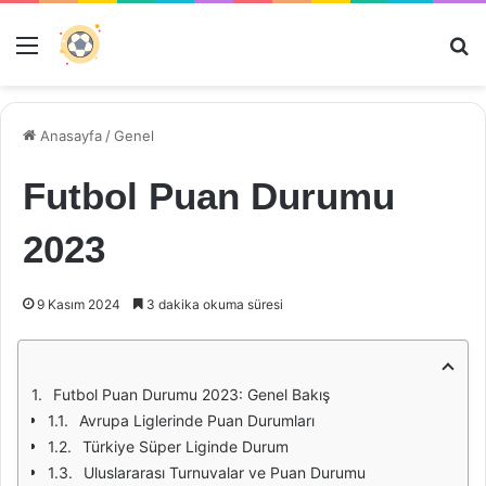
Menü
Ar
Anasayfa
/
Genel
Futbol Puan Durumu
2023
9 Kasım 2024
3 dakika okuma süresi
Futbol Puan Durumu 2023: Genel Bakış
Avrupa Liglerinde Puan Durumları
Türkiye Süper Liginde Durum
Uluslararası Turnuvalar ve Puan Durumu