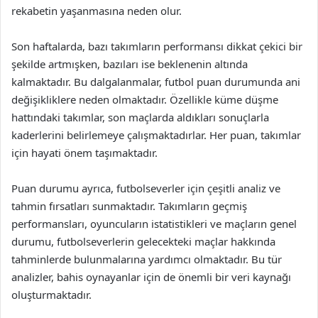
rekabetin yaşanmasına neden olur.
Son haftalarda, bazı takımların performansı dikkat çekici bir
şekilde artmışken, bazıları ise beklenenin altında
kalmaktadır. Bu dalgalanmalar, futbol puan durumunda ani
değişikliklere neden olmaktadır. Özellikle küme düşme
hattındaki takımlar, son maçlarda aldıkları sonuçlarla
kaderlerini belirlemeye çalışmaktadırlar. Her puan, takımlar
için hayati önem taşımaktadır.
Puan durumu ayrıca, futbolseverler için çeşitli analiz ve
tahmin fırsatları sunmaktadır. Takımların geçmiş
performansları, oyuncuların istatistikleri ve maçların genel
durumu, futbolseverlerin gelecekteki maçlar hakkında
tahminlerde bulunmalarına yardımcı olmaktadır. Bu tür
analizler, bahis oynayanlar için de önemli bir veri kaynağı
oluşturmaktadır.