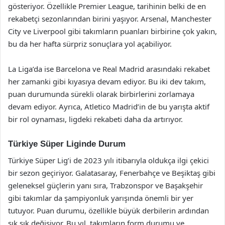
gösteriyor. Özellikle Premier League, tarihinin belki de en
rekabetçi sezonlarından birini yaşıyor. Arsenal, Manchester
City ve Liverpool gibi takımların puanları birbirine çok yakın,
bu da her hafta sürpriz sonuçlara yol açabiliyor.
La Liga’da ise Barcelona ve Real Madrid arasındaki rekabet
her zamanki gibi kıyasıya devam ediyor. Bu iki dev takım,
puan durumunda sürekli olarak birbirlerini zorlamaya
devam ediyor. Ayrıca, Atletico Madrid’in de bu yarışta aktif
bir rol oynaması, ligdeki rekabeti daha da artırıyor.
Türkiye Süper Liginde Durum
Türkiye Süper Lig’i de 2023 yılı itibarıyla oldukça ilgi çekici
bir sezon geçiriyor. Galatasaray, Fenerbahçe ve Beşiktaş gibi
geleneksel güçlerin yanı sıra, Trabzonspor ve Başakşehir
gibi takımlar da şampiyonluk yarışında önemli bir yer
tutuyor. Puan durumu, özellikle büyük derbilerin ardından
sık sık değişiyor. Bu yıl, takımların form durumu ve