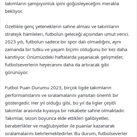
takımların şampiyonluk ipini göğüsleyeceğini merakla
bekliyor.
Özellikle genç yeteneklerin sahne alması ve takımların
stratejik hamleleri, futbolun geleceği açısından umut verici.
2023 yılı, futbolun sadece bir spor dalı olmadığını, aynı
zamanda bir tutku ve yaşam biçimi olduğunu bir kez daha
kanıtlıyor. Önümüzdeki haftalarda yaşanacak gelişmeler,
futbolseverlerin heyecanını daha da artıracak gibi
görünüyor.
Futbol Puan Durumu 2023, birçok ligde takımların
performanslarını ve sıralamalarını yansıtan önemli bir
göstergedir. Her yıl olduğu gibi, bu yıl da ligler çeşitli
takımlar arasında kıyasıya bir rekabete sahne olmaktadır.
Takımlar, sezon boyunca elde ettikleri galibiyetler,
beraberlikler ve mağlubiyetler ile puanlar kazanarak
sıralamalarını belirlemektedirler. Bu durum, futbolseverler