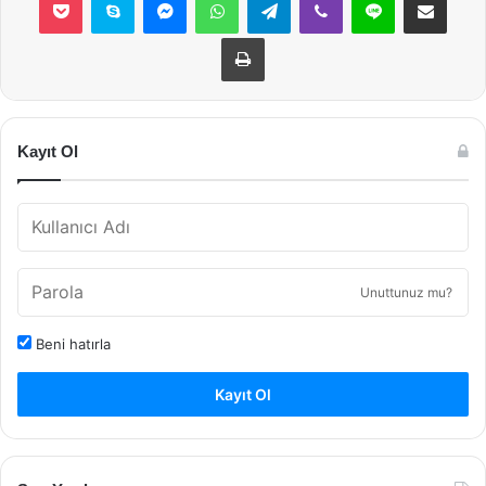
Yazdır
Kayıt Ol
Unuttunuz mu?
Beni hatırla
Kayıt Ol