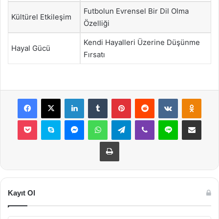
Futbolun Evrensel Bir Dil Olma
Kültürel Etkileşim
Özelliği
Kendi Hayalleri Üzerine Düşünme
Hayal Gücü
Fırsatı
Facebook
X
LinkedIn
Tumblr
Pinterest
Reddit
VKontakte
Odnok
Pocket
Skype
Messenger
WhatsApp
Telegram
Viber
Line
E-Posta ile payla
Yazdır
Kayıt Ol