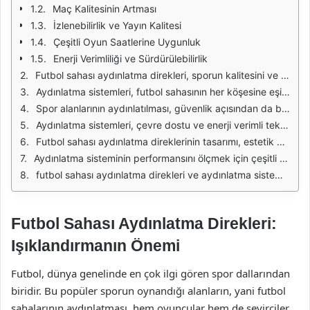
Maç Kalitesinin Artması
İzlenebilirlik ve Yayın Kalitesi
Çeşitli Oyun Saatlerine Uygunluk
Enerji Verimliliği ve Sürdürülebilirlik
Futbol sahası aydınlatma direkleri, sporun kalitesini ve izleyici deneyimini artırmada kritik bir rol oynar. Günümüzde, futbol maçları yalnızca gündüz değil, aynı zamanda akşam saatlerinde de düzenlenmektedir. Bu durum, aydınlatmanın kalitesinin ve seviyesinin artırılmasını zorunlu kılar. Uygun aydınlatma, oyuncuların performansını artırırken, izleyicilerin de maçı rahat bir şekilde takip etmelerini sağlar.
Aydınlatma sistemleri, futbol sahasının her köşesine eşit ve yeterli ışık yaymalıdır. Düzgün dağıtılmış ışık, oyuncuların hareketlerini net bir şekilde görmelerini ve antrenman yaparken ya da maç sırasında hatalı durumları minimize etmelerini sağlar. Ayrıca, aydınlatma direklerinin yüksekliği ve yerleşimi, ışığın her noktaya ulaşmasını sağlamak için dikkatlice planlanmalıdır.
Spor alanlarının aydınlatılması, güvenlik açısından da büyük önem taşır. Gece saatlerinde yapılan etkinliklerde, iyi bir aydınlatma, olası kazaların ve yaralanmaların önüne geçer. Oyuncuların ve izleyicilerin güvenliğini sağlamak için aydınlatmanın yeterli düzeyde olması, spor tesislerinin temel gerekliliklerinden biridir.
Aydınlatma sistemleri, çevre dostu ve enerji verimli teknolojilerle donatıldığında, hem maliyetleri düşürür hem de çevresel etkiyi azaltır. LED aydınlatma sistemleri, enerji tüketimini önemli ölçüde azaltarak, uzun ömürlü olmaları sayesinde bakım maliyetlerini de minimize eder. Bu tür sistemler, futbol sahalarının aydınlatma ihtiyaçlarını karşılamak için ideal bir çözümdür.
Futbol sahası aydınlatma direklerinin tasarımı, estetik açıdan da önemlidir. Modern aydınlatma direkleri, sahaların genel görünümünü iyileştirirken, aynı zamanda işlevselliği de artırır. Bu direklerin yerleşimi ve tasarımı, spor alanının genel mimarisine uyum sağlamalıdır.
Aydınlatma sisteminin performansını ölçmek için çeşitli kriterler vardır. Lüks seviyeleri, ışık kalitesi ve renk sıcaklığı gibi faktörler, aydınlatmanın etkinliğini belirler. Bu nedenle, futbol sahası aydınlatma sistemleri kurulurken profesyonel bir ekip tarafından detaylı bir analiz yapılması önemlidir.
futbol sahası aydınlatma direkleri ve aydınlatma sistemlerinin önemi göz ardı edilemez. Hem oyuncuların performansını artırma hem de izleyicilere keyifli bir deneyim sunma açısından kritik rol oynarlar. Bu nedenle, doğru tasarım ve teknoloji kullanımı ile spor tesislerinin aydınlatma ihtiyaçları etkili bir şekilde karşılanmalıdır.
Futbol Sahası Aydınlatma Direkleri:
Işıklandırmanın Önemi
Futbol, dünya genelinde en çok ilgi gören spor dallarından
biridir. Bu popüler sporun oynandığı alanların, yani futbol
sahalarının aydınlatması, hem oyuncular hem de seyirciler