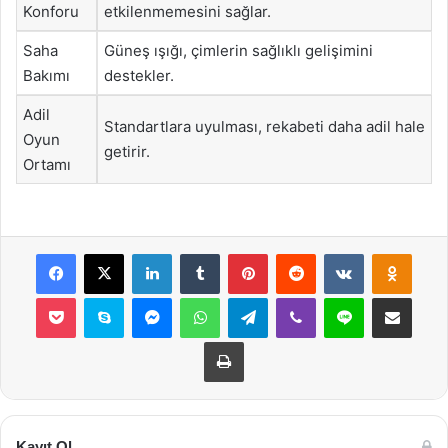
Konforu
etkilenmemesini sağlar.
Saha
Güneş ışığı, çimlerin sağlıklı gelişimini
Bakımı
destekler.
Adil
Standartlara uyulması, rekabeti daha adil hale
Oyun
getirir.
Ortamı
Facebook
X
LinkedIn
Tumblr
Pinterest
Reddit
VKontakte
Odnok
Pocket
Skype
Messenger
WhatsApp
Telegram
Viber
Line
E-Posta ile payla
Yazdır
Kayıt Ol