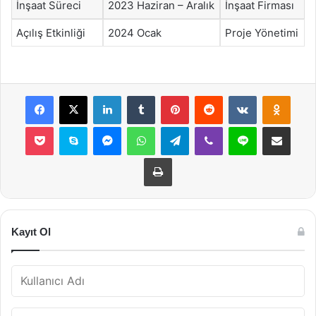
İnşaat Süreci
2023 Haziran – Aralık
İnşaat Firması
Açılış Etkinliği
2024 Ocak
Proje Yönetimi
Facebook
X
LinkedIn
Tumblr
Pinterest
Reddit
VKontakte
Odnok
Pocket
Skype
Messenger
WhatsApp
Telegram
Viber
Line
E-Posta ile payla
Yazdır
Kayıt Ol