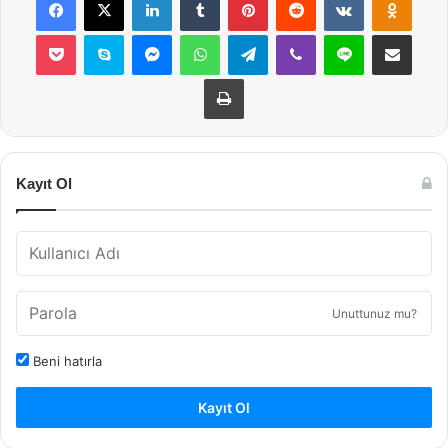
Pocket
Skype
Messenger
WhatsApp
Telegram
Viber
Line
E-Posta ile payla
Yazdır
Kayıt Ol
Unuttunuz mu?
Beni hatırla
Kayıt Ol