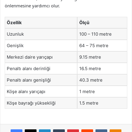
önlenmesine yardımcı olur.
Özellik
Ölçü
Uzunluk
100 – 110 metre
Genişlik
64 – 75 metre
Merkezi daire yarıçapı
9.15 metre
Penaltı alanı derinliği
16.5 metre
Penaltı alanı genişliği
40.3 metre
Köşe alanı yarıçapı
1 metre
Köşe bayrağı yüksekliği
1.5 metre
Facebook
X
LinkedIn
Tumblr
Pinterest
Reddit
VKontakte
Odnok