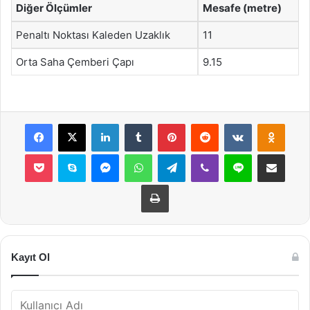
Diğer Ölçümler
Mesafe (metre)
Penaltı Noktası Kaleden Uzaklık
11
Orta Saha Çemberi Çapı
9.15
Facebook
X
LinkedIn
Tumblr
Pinterest
Reddit
VKontakte
Odnok
Pocket
Skype
Messenger
WhatsApp
Telegram
Viber
Line
E-Posta ile payla
Yazdır
Kayıt Ol