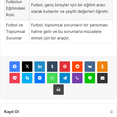
Futbolun
Futbol, genç bireyler için bir eğitim aracı
Eğitimdeki
olarak kullanılır ve çeşitli değerleri öğretir.
Rolü
Futbol ve
Futbol, toplumsal sorunların bir yansıması
Toplumsal
haline gelir ve bu sorunlarla mücadele
Sorunlar
etmek için bir araçtır.
Facebook
X
LinkedIn
Tumblr
Pinterest
Reddit
VKontakte
Odnok
Pocket
Skype
Messenger
WhatsApp
Telegram
Viber
Line
E-Posta ile payla
Yazdır
Kayıt Ol