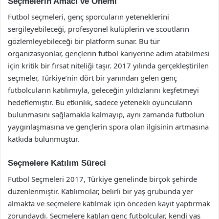
Seçmelerin Amacı ve Önemi
Futbol seçmeleri, genç sporcuların yeteneklerini
sergileyebileceği, profesyonel kulüplerin ve scoutların
gözlemleyebileceği bir platform sunar. Bu tür
organizasyonlar, gençlerin futbol kariyerine adım atabilmesi
için kritik bir fırsat niteliği taşır. 2017 yılında gerçekleştirilen
seçmeler, Türkiye’nin dört bir yanından gelen genç
futbolcuların katılımıyla, geleceğin yıldızlarını keşfetmeyi
hedeflemiştir. Bu etkinlik, sadece yetenekli oyuncuların
bulunmasını sağlamakla kalmayıp, aynı zamanda futbolun
yaygınlaşmasına ve gençlerin spora olan ilgisinin artmasına
katkıda bulunmuştur.
Seçmelere Katılım Süreci
Futbol Seçmeleri 2017, Türkiye genelinde birçok şehirde
düzenlenmiştir. Katılımcılar, belirli bir yaş grubunda yer
almakta ve seçmelere katılmak için önceden kayıt yaptırmak
zorundaydı. Seçmelere katılan genç futbolcular, kendi yaş