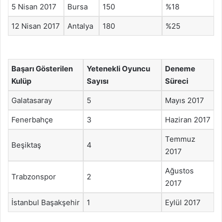
5 Nisan 2017
Bursa
150
%18
12 Nisan 2017
Antalya
180
%25
Başarı Gösterilen
Yetenekli Oyuncu
Deneme
Kulüp
Sayısı
Süreci
Galatasaray
5
Mayıs 2017
Fenerbahçe
3
Haziran 2017
Temmuz
Beşiktaş
4
2017
Ağustos
Trabzonspor
2
2017
İstanbul Başakşehir
1
Eylül 2017