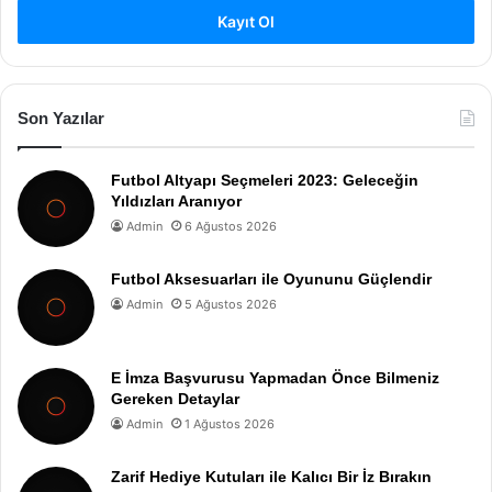
Kayıt Ol
Son Yazılar
Futbol Altyapı Seçmeleri 2023: Geleceğin
Yıldızları Aranıyor
Admin
6 Ağustos 2026
Futbol Aksesuarları ile Oyununu Güçlendir
Admin
5 Ağustos 2026
E İmza Başvurusu Yapmadan Önce Bilmeniz
Gereken Detaylar
Admin
1 Ağustos 2026
Zarif Hediye Kutuları ile Kalıcı Bir İz Bırakın