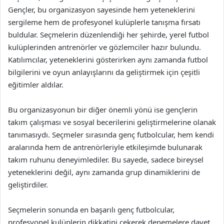
Gençler, bu organizasyon sayesinde hem yeteneklerini
sergileme hem de profesyonel kulüplerle tanışma fırsatı
buldular. Seçmelerin düzenlendiği her şehirde, yerel futbol
kulüplerinden antrenörler ve gözlemciler hazır bulundu.
Katılımcılar, yeteneklerini gösterirken aynı zamanda futbol
bilgilerini ve oyun anlayışlarını da geliştirmek için çeşitli
eğitimler aldılar.
Bu organizasyonun bir diğer önemli yönü ise gençlerin
takım çalışması ve sosyal becerilerini geliştirmelerine olanak
tanımasıydı. Seçmeler sırasında genç futbolcular, hem kendi
aralarında hem de antrenörleriyle etkileşimde bulunarak
takım ruhunu deneyimlediler. Bu sayede, sadece bireysel
yeteneklerini değil, aynı zamanda grup dinamiklerini de
geliştirdiler.
Seçmelerin sonunda en başarılı genç futbolcular,
profesyonel kulüplerin dikkatini çekerek denemelere davet