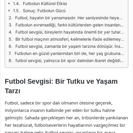
Futbolun Kültürel Etkisi
Sonuç: Futbolun Gücü
Futbol, hayatın bir yansımasıdır. Her saniyesinde heyecan, mücadele ve tutku barındırır. Yeşil sahalarda dökülen ter, sadece bir oyunun değil, aynı zamanda bir yaşam mücadelesinin sembolüdür. Kimi zaman bir zaferin, kimi zaman da bir kaybın ardından gelen duygular, futbolun büyüleyici dünyasını oluşturur. Bu bağlamda futbol sevgisi, sadece sporla sınırlı kalmaz; insan ruhunun derinliklerine inen bir yolculuğa dönüşür.
Futbolun evrenselliği, farklı kültürlerden gelen insanları bir araya getirir. Takım tutmak, sadece bir renge bağlılık değil, aynı zamanda bir aidiyet hissidir. Her gol, her kritik an, taraftarların kalplerinde yankılanan bir melodi gibidir. Bu yüzden futbol, sadece sahada oynanan bir oyun değil, hayatın ta kendisidir. Takımın zaferi, tüm şehirde bir bayram havası yaratırken, kayıplar da derin bir hüzün bırakır.
Futbol sevgisi, bireylerin hayatında önemli bir yer tutar. Küçük yaşlardan itibaren başlayan bu tutku, insanın karakterini şekillendirir. Bir futbolcunun azmi, çalışkanlığı ve kararlılığı, genç nesillere örnek teşkil eder. Bir takımın yanında olmak, sadece spor izlemek değil, aynı zamanda dostlukların kurulduğu, paylaşımların yapıldığı bir sosyal ortam yaratır. Bu da futbolun toplumsal bir yapı taşı olmasını sağlar.
Bir futbol maçının atmosferi, kelimelerle ifade edilemeyecek kadar özeldir. Taraftarların coşkusu, tezahüratları ve birlikte yükselen sesler, futbolun ruhunu oluşturur. Bu duygular, insanları bir araya getirir ve farklılıkları bir kenara bırakıp ortak bir amaç etrafında toplar. Futbol, sadece bir oyun değil, hayatın getirdiği zorluklarla başa çıkmanın ve dayanışmanın bir yolu olarak da görülmelidir.
Futbol sevgisi, zamanla bir yaşam tarzına dönüşür. İnsanlar, takımlarının maçlarını takip ederken, sosyal hayatlarının önemli bir parçasını oluşturur. Her hafta sonu stadyumlar dolup taşar, insanlar sevdikleriyle birlikte keyifli anlar yaşar. Bu, futbolun sadece bir spor dalı olmasının ötesinde, sosyal bir etkinlik haline geldiğinin bir göstergesidir. Futbol, bireylerin hayatlarında anlamlı bir yer tutarak, onları bir araya getirir.
Futbolun en güzel yanlarından biri de, her yaş grubuna hitap etmesidir. Küçük çocuklar, büyükler, kadınlar ve erkekler; herkes bu oyunun bir parçası olabilir. Bu durum, futbolun evrenselliğini pekiştirir. İnsanlar, sahada gördükleri heyecanı ve tutkuyu, kendi hayatlarına da yansıtır. Bu bağlamda futbol sevgisi, herkesin ortak bir paydada buluşmasına olanak tanır.
futbol sevgisi, yalnızca bir spor dalından ibaret değildir. O, insanların hayatlarına dokunan, duyguları harekete geçiren, birliktelik ve dayanışma duygusunu pekiştiren bir tutkudur. Her bir futbol maçı, yeni anılar biriktirmek ve dostlukları pekiştirmek için bir fırsat sunar. Bu yüzden futbol, dünya genelinde milyonlarca insanın kalbinde özel bir yer edinmiştir.
Futbol Sevgisi: Bir Tutku ve Yaşam
Tarzı
Futbol, sadece bir spor dalı olmanın ötesine geçerek,
milyonlarca insanın kalbinde yer eden bir tutku haline
gelmiştir. Sahada gerçekleşen her an, tribünlerde yankılanan
her tezahürat, futbolseverlerin hayatlarının vazgeçilmez bir
parçası haline gelir. Futbol sevgisi, insanların bir araya