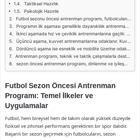
Taktiksel Hazırlık
Psikolojik Hazırlık
Futbol sezonu öncesi antrenman programı, futbolcuların fiziksel yeteneklerini geliştirmek ve sezon boyunca yüksek performans sergilemelerini sağlamak amacıyla titizlikle hazırlanır. Bu program, dayanıklılık, hız, kuvvet, esneklik ve teknik becerilerin geliştirilmesine odaklanır. Antrenmanlar, oyuncuların mevcut seviyelerine ve hedeflerine göre özelleştirilir. Ayrıca, takım içerisinde uyum ve iletişimi artırmak için grup antrenmanlarına da yer verilir.
Programın ilk aşaması genellikle dayanıklılık antrenmanları ile başlar. Bu aşamada, futbolcuların kardiyovasküler kapasitelerini artırmak için uzun mesafe koşuları, interval antrenmanları ve çeşitli dayanıklılık oyunları yapılır. Bu tür çalışmalar, oyuncuların maç sırasında daha fazla efor sarf edebilmesini sağlarken, yorgunlukla başa çıkma becerilerini de geliştirir.
İkinci aşamada hız ve çeviklik antrenmanlarına geçilir. Futbol, hızlı hareket etmeyi ve ani yön değiştirmeyi gerektiren bir spor dalıdır. Bu nedenle, futbolcuların hızlarını artırmak için sprint çalışmaları, merdiven antrenmanları ve koni etrafında koşular yapılır. Böylece oyuncular, rakiplerine göre daha hızlı ve etkili bir şekilde hareket edebilirler.
Üçüncü aşama, kuvvet antrenmanlarına odaklanır. Kuvvet, futbolcuların topla mücadele gücünü artırırken, sakatlık riskini de azaltır. Bu aşamada, ağırlık antrenmanları, vücut ağırlığı ile yapılan egzersizler ve plyometrik çalışmalar gibi çeşitli teknikler kullanılır. Bu sayede, oyuncuların kas kütleleri artar ve genel fiziksel kapasiteleri güçlenir.
Dördüncü aşama ise esneklik ve mobilite üzerine odaklanır. Esneklik, futbolcuların hareket kabiliyetini artırarak daha iyi performans göstermelerini sağlar. Bu aşamada, yoga, streç ve dinamik ısınma hareketleri gibi egzersizler yapılır. Esnek bir vücut, oyuncuların sakatlık riskini azaltırken, oyun içerisinde daha iyi pozisyon almalarına da yardımcı olur.
Antrenman programı, teknik ve taktik çalışmalarla desteklenir. Futbolcuların pas, şut, dribling gibi temel teknik becerilerini geliştirmek için özel antrenmanlar gerçekleştirilir. Ayrıca, takım çalışmaları ve taktiksel oyunlar, oyuncuların sahada daha iyi bir uyum içinde oynamalarını sağlar. Bu aşamada, antrenörlerin rolü oldukça kritiktir; çünkü oyuncuların bireysel ve takım oyununu anlamaları için rehberlik ederler.
sezon öncesi antrenman programı, dinlenme ve iyileşme süreçlerini de içerir. Yoğun antrenman programları sonrası futbolcuların yeterince dinlenmesi ve vücutlarının toparlanması büyük önem taşır. Bu nedenle, antrenman programında dinlenme günleri, aktif iyileşme seansları ve beslenme planları da yer alır. Bu sayede, futbolcular sezon boyunca daha az sakatlanma riski ile karşılaşır ve performanslarını sürdürebilirler.
Futbol Sezon Öncesi Antrenman
Programı: Temel İlkeler ve
Uygulamalar
Futbol, hem bireysel hem de takım olarak yüksek düzeyde
fiziksel ve zihinsel performans gerektiren bir spor dalıdır.
Başarılı bir sezon geçirmek için futbolcuların, sezon