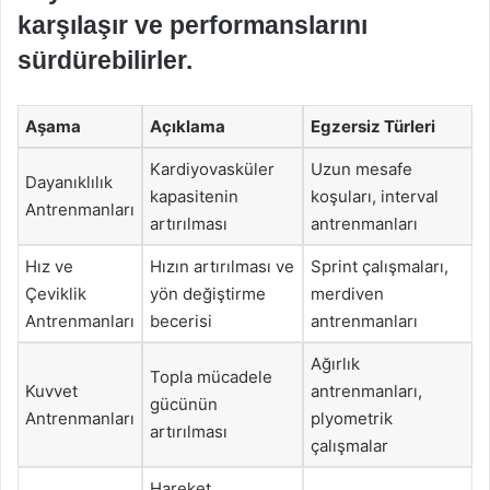
karşılaşır ve performanslarını
sürdürebilirler.
Aşama
Açıklama
Egzersiz Türleri
Kardiyovasküler
Uzun mesafe
Dayanıklılık
kapasitenin
koşuları, interval
Antrenmanları
artırılması
antrenmanları
Hız ve
Hızın artırılması ve
Sprint çalışmaları,
Çeviklik
yön değiştirme
merdiven
Antrenmanları
becerisi
antrenmanları
Ağırlık
Topla mücadele
Kuvvet
antrenmanları,
gücünün
Antrenmanları
plyometrik
artırılması
çalışmalar
Hareket