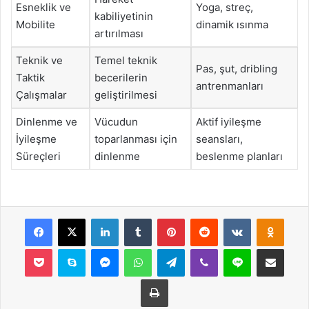
Esneklik ve
Yoga, streç,
kabiliyetinin
Mobilite
dinamik ısınma
artırılması
Teknik ve
Temel teknik
Pas, şut, dribling
Taktik
becerilerin
antrenmanları
Çalışmalar
geliştirilmesi
Dinlenme ve
Vücudun
Aktif iyileşme
İyileşme
toparlanması için
seansları,
Süreçleri
dinlenme
beslenme planları
Facebook
X
LinkedIn
Tumblr
Pinterest
Reddit
VKontakte
Odnok
Pocket
Skype
Messenger
WhatsApp
Telegram
Viber
Line
E-Posta ile payla
Yazdır