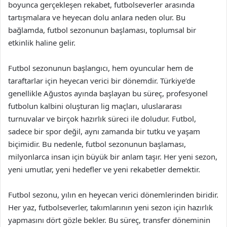
boyunca gerçekleşen rekabet, futbolseverler arasında
tartışmalara ve heyecan dolu anlara neden olur. Bu
bağlamda, futbol sezonunun başlaması, toplumsal bir
etkinlik haline gelir.
Futbol sezonunun başlangıcı, hem oyuncular hem de
taraftarlar için heyecan verici bir dönemdir. Türkiye’de
genellikle Ağustos ayında başlayan bu süreç, profesyonel
futbolun kalbini oluşturan lig maçları, uluslararası
turnuvalar ve birçok hazırlık süreci ile doludur. Futbol,
sadece bir spor değil, aynı zamanda bir tutku ve yaşam
biçimidir. Bu nedenle, futbol sezonunun başlaması,
milyonlarca insan için büyük bir anlam taşır. Her yeni sezon,
yeni umutlar, yeni hedefler ve yeni rekabetler demektir.
Futbol sezonu, yılın en heyecan verici dönemlerinden biridir.
Her yaz, futbolseverler, takımlarının yeni sezon için hazırlık
yapmasını dört gözle bekler. Bu süreç, transfer döneminin