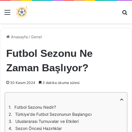
Menü
Ar
Anasayfa
/
Genel
Futbol Sezonu Ne
Zaman Başlıyor?
30 Kasım 2024
3 dakika okuma süresi
Futbol Sezonu Nedir?
Türkiye'de Futbol Sezonunun Başlangıcı
Uluslararası Turnuvalar ve Etkileri
Sezon Öncesi Hazırlıklar