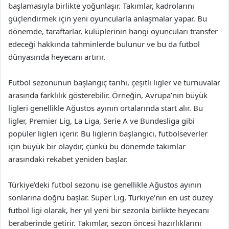
başlamasıyla birlikte yoğunlaşır. Takımlar, kadrolarını
güçlendirmek için yeni oyuncularla anlaşmalar yapar. Bu
dönemde, taraftarlar, kulüplerinin hangi oyuncuları transfer
edeceği hakkında tahminlerde bulunur ve bu da futbol
dünyasında heyecanı artırır.
Futbol sezonunun başlangıç tarihi, çeşitli ligler ve turnuvalar
arasında farklılık gösterebilir. Örneğin, Avrupa’nın büyük
ligleri genellikle Ağustos ayının ortalarında start alır. Bu
ligler, Premier Lig, La Liga, Serie A ve Bundesliga gibi
popüler ligleri içerir. Bu liglerin başlangıcı, futbolseverler
için büyük bir olaydır, çünkü bu dönemde takımlar
arasındaki rekabet yeniden başlar.
Türkiye’deki futbol sezonu ise genellikle Ağustos ayının
sonlarına doğru başlar. Süper Lig, Türkiye’nin en üst düzey
futbol ligi olarak, her yıl yeni bir sezonla birlikte heyecanı
beraberinde getirir. Takımlar, sezon öncesi hazırlıklarını