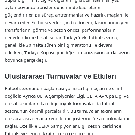
ayları boyunca transfer döneminde kadrolarını
güçlendirirler. Bu süreç, antrenmanlar ve hazırlık maçları ile
devam eder. Futbolseverler için bu dönem, takımlarının yeni
transferlerini görme ve sezon öncesi performanslarını
değerlendirme fırsatı sunar. Türkiye’deki futbol sezonu,
genellikle 30 hafta süren bir lig maratonu ile devam
ederken, Türkiye Kupası gibi diğer organizasyonlar da sezon
boyunca gerçekleşir.
Uluslararası Turnuvalar ve Etkileri
Futbol sezonunun başlaması yalnızca lig maçları ile sınırlı
değildir. Ayrıca UEFA Şampiyonlar Ligi, UEFA Avrupa Ligi ve
ulusal takımların katıldığı büyük turnuvalar da futbol
sezonunun önemli parçalarıdır. Bu turnuvalar, takımların
uluslararası arenada kendilerini gösterme fırsatı bulmalarını
sağlar. Özellikle UEFA Şampiyonlar Ligi, sezon içerisinde
futbolseverlerin dikkatini çeken en prestijli