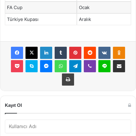
FA Cup
Ocak
Türkiye Kupası
Aralık
Facebook
X
LinkedIn
Tumblr
Pinterest
Reddit
VKontakte
Odnok
Pocket
Skype
Messenger
WhatsApp
Telegram
Viber
Line
E-Posta ile payla
Yazdır
Kayıt Ol