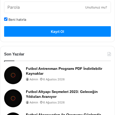
Unuttunuz mu?
Beni hatırla
Kayıt Ol
Son Yazılar
Futbol Antrenman Programı PDF İndirilebilir
Kaynaklar
Admin
6 Ağustos 2026
Futbol Altyapı Seçmeleri 2023: Geleceğin
Yıldızları Aranıyor
Admin
6 Ağustos 2026
Futbol Aksesuarları ile Oyununu Güçlendir