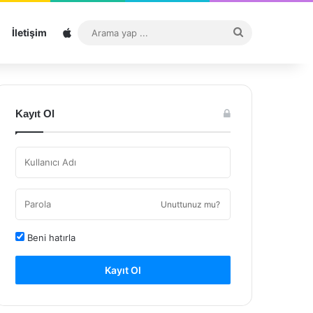
Sitemap
Arama
İletişim
yap
...
Kayıt Ol
Unuttunuz mu?
Beni hatırla
Kayıt Ol