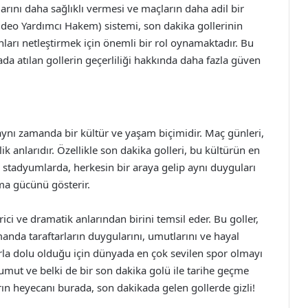
larını daha sağlıklı vermesi ve maçların daha adil bir
Video Yardımcı Hakem) sistemi, son dakika gollerinin
nları netleştirmek için önemli bir rol oynamaktadır. Bu
ada atılan gollerin geçerliliği hakkında daha fazla güven
ynı zamanda bir kültür ve yaşam biçimidir. Maç günleri,
lik anlarıdır. Özellikle son dakika golleri, bu kültürün en
e, stadyumlarda, herkesin bir araya gelip aynı duyguları
rma gücünü gösterir.
ci ve dramatik anlarından birini temsil eder. Bu goller,
anda taraftarların duygularını, umutlarını ve hayal
nlarla dolu olduğu için dünyada en çok sevilen spor olmayı
umut ve belki de bir son dakika golü ile tarihe geçme
arın heyecanı burada, son dakikada gelen gollerde gizli!