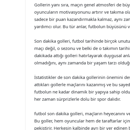
Gollerin yanı sıra, maçın genel atmosferi de büyü
oyuncuların motivasyonunu artırır ve takıma olan 
sadece bir puan kazandırmakla kalmaz, aynı za
yardımcı olur. Bu tür anlar, futbolun büyüsünü 
Son dakika golleri, futbol tarihinde birçok unutu
maçı değil, o sezonu ve belki de o takımın tarihin
dakikada attığı golleri hatırlayarak duygusal anl
olmadığını, aynı zamanda bir yaşam tarzı olduğ
İstatistikler de son dakika gollerinin önemini d
attıkları gollerle maçlarını kazanmış ve bu sayed
futbolun ne kadar dinamik bir yapıya sahip olduğ
her zaman sürprizlerle dolu bir spor dalıdır.
futbol son dakika golleri, maçların heyecanını v
Bu goller, hem oyuncular hem de taraftarlar iç
pekiştirir. Herkesin kalbinde ayrı bir yer edinen