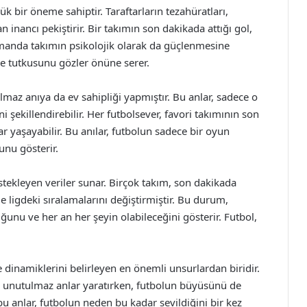
k bir öneme sahiptir. Taraftarların tezahüratları,
inancı pekiştirir. Bir takımın son dakikada attığı gol,
manda takımın psikolojik olarak da güçlenmesine
ve tutkusunu gözler önüne serer.
lmaz anıya da ev sahipliği yapmıştır. Bu anlar, sadece o
i şekillendirebilir. Her futbolsever, favori takımının son
ar yaşayabilir. Bu anılar, futbolun sadece bir oyun
unu gösterir.
estekleyen veriler sunar. Birçok takım, son dakikada
e ligdeki sıralamalarını değiştirmiştir. Bu durum,
unu ve her an her şeyin olabileceğini gösterir. Futbol,
e dinamiklerini belirleyen en önemli unsurlardan biridir.
in unutulmaz anlar yaratırken, futbolun büyüsünü de
 bu anlar, futbolun neden bu kadar sevildiğini bir kez