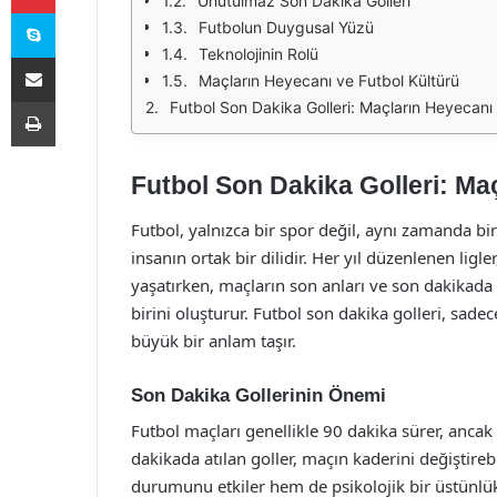
Unutulmaz Son Dakika Golleri
Skype
Futbolun Duygusal Yüzü
Teknolojinin Rolü
E-Posta ile paylaş
Maçların Heyecanı ve Futbol Kültürü
Yazdır
Futbol Son Dakika Golleri: Maçların Heyecanı
Futbol Son Dakika Golleri: Ma
Futbol, yalnızca bir spor değil, aynı zamanda bi
insanın ortak bir dilidir. Her yıl düzenlenen ligl
yaşatırken, maçların son anları ve son dakikada 
birini oluşturur. Futbol son dakika golleri, sadec
büyük bir anlam taşır.
Son Dakika Gollerinin Önemi
Futbol maçları genellikle 90 dakika sürer, ancak
dakikada atılan goller, maçın kaderini değiştire
durumunu etkiler hem de psikolojik bir üstünlük