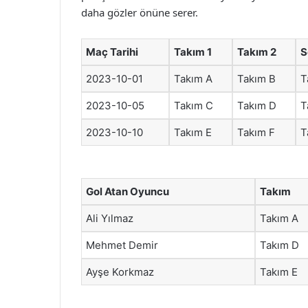
daha gözler önüne serer.
Maç Tarihi
Takım 1
Takım 2
S
2023-10-01
Takım A
Takım B
T
2023-10-05
Takım C
Takım D
T
2023-10-10
Takım E
Takım F
T
Gol Atan Oyuncu
Takım
Ali Yılmaz
Takım A
Mehmet Demir
Takım D
Ayşe Korkmaz
Takım E