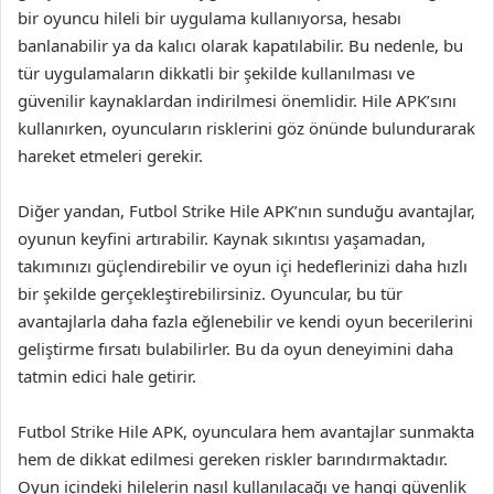
bir oyuncu hileli bir uygulama kullanıyorsa, hesabı
banlanabilir ya da kalıcı olarak kapatılabilir. Bu nedenle, bu
tür uygulamaların dikkatli bir şekilde kullanılması ve
güvenilir kaynaklardan indirilmesi önemlidir. Hile APK’sını
kullanırken, oyuncuların risklerini göz önünde bulundurarak
hareket etmeleri gerekir.
Diğer yandan, Futbol Strike Hile APK’nın sunduğu avantajlar,
oyunun keyfini artırabilir. Kaynak sıkıntısı yaşamadan,
takımınızı güçlendirebilir ve oyun içi hedeflerinizi daha hızlı
bir şekilde gerçekleştirebilirsiniz. Oyuncular, bu tür
avantajlarla daha fazla eğlenebilir ve kendi oyun becerilerini
geliştirme fırsatı bulabilirler. Bu da oyun deneyimini daha
tatmin edici hale getirir.
Futbol Strike Hile APK, oyunculara hem avantajlar sunmakta
hem de dikkat edilmesi gereken riskler barındırmaktadır.
Oyun içindeki hilelerin nasıl kullanılacağı ve hangi güvenlik