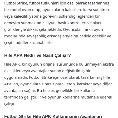
Futbol Strike, futbol tutkunları için özel olarak tasarlanmış
bir mobil oyun olup, oyuncuların kalecilere karşı şut atma
veya kalecilik yapma görevini üstlendiği eğlenceli bir
deneyim sunmaktadır. Oyun, basit kontrolleri ve akıcı
grafikleriyle dikkat çekmektedir. Oyuncular, farklı oyun
modlarında savaşabilir, arkadaşlarıyla mücadele edebilir ve
çeşitli ödüller kazanabilirler.
Hile APK Nedir ve Nasıl Çalışır?
Hile APK, bir oyunun orijinal sürümünde bulunmayan ekstra
özellikler veya avantajlar sunan değiştirilmiş bir
uygulamadır. Futbol Strike için özel olarak tasarlanmış hile
APK’ları, oyunculara sınırsız para, jeton, karakter veya diğer
avantajları sağlar. Bu hileler, genellikle bir kullanıcı
tarafından geliştirilir ve oyunun kodlarına müdahale ederek
çalışır.
Futbol Strike Hile APK Kullanmanın Avantajları