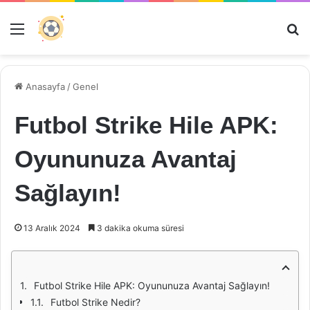
Menü
Ar
Anasayfa
/
Genel
Futbol Strike Hile APK:
Oyununuza Avantaj
Sağlayın!
13 Aralık 2024
3 dakika okuma süresi
Futbol Strike Hile APK: Oyununuza Avantaj Sağlayın!
Futbol Strike Nedir?