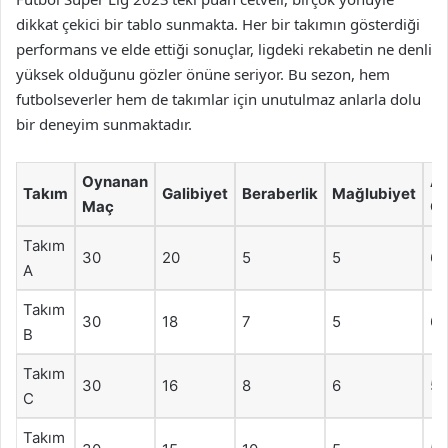
dikkat çekici bir tablo sunmakta. Her bir takımın gösterdiği
performans ve elde ettiği sonuçlar, ligdeki rekabetin ne denli
yüksek olduğunu gözler önüne seriyor. Bu sezon, hem
futbolseverler hem de takımlar için unutulmaz anlarla dolu
bir deneyim sunmaktadır.
Oynanan
At
Takım
Galibiyet
Beraberlik
Mağlubiyet
Maç
Go
Takım
30
20
5
5
65
A
Takım
30
18
7
5
60
B
Takım
30
16
8
6
55
C
Takım