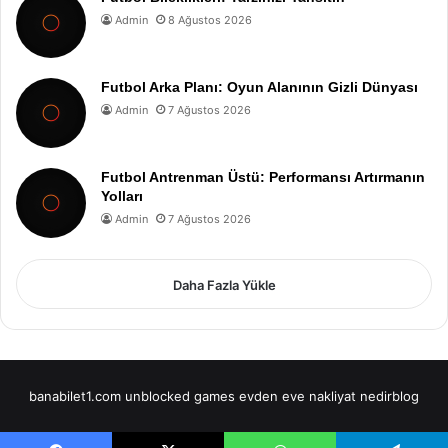
Admin
8 Ağustos 2026
Futbol Arka Planı: Oyun Alanının Gizli Dünyası
Admin
7 Ağustos 2026
Futbol Antrenman Üstü: Performansı Artırmanın
Yolları
Admin
7 Ağustos 2026
Daha Fazla Yükle
banabilet1.com
unblocked games
evden eve nakliyat
nedirblog