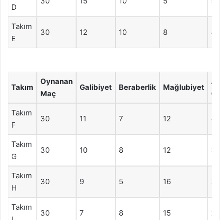
30
15
10
5
50
D
Takım
30
12
10
8
4
E
Oynanan
At
Takım
Galibiyet
Beraberlik
Mağlubiyet
Maç
Go
Takım
30
11
7
12
4
F
Takım
30
10
8
12
3
G
Takım
30
9
5
16
3
H
Takım
30
7
8
15
25
I